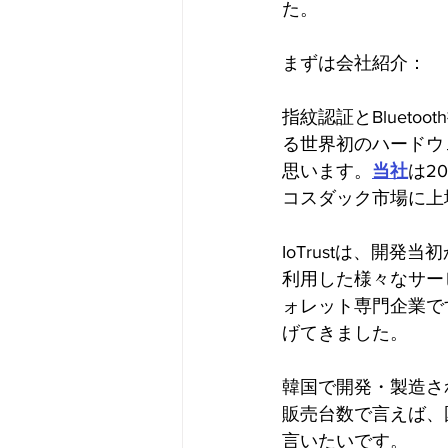
た。
まずは会社紹介：
指紋認証とBluet
る世界初のハードウェ
思います。
当社
は2
コスダック市場に上
IoTrustは、開
利用した様々なサー
ォレット専門企業です
げてきました。
韓国で開発・製造され
販売台数で言えば、
言いたいです。