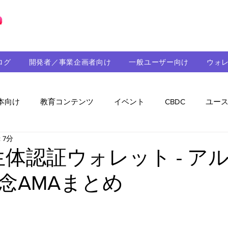
ブロックチェーンの「正解」を、日本へ。
ログ
開発者／事業企画者向け
一般ユーザー向け
ウォ
本向け
教育コンテンツ
イベント
CBDC
ユー
 7分
助成金
パートナーシップ
ステーブルコイン
シ
T生体認証ウォレット - ア
念AMAまとめ
持続可能性
メルマガ
技術開発
ガバナンス
音楽
教育
パートナー・ニュース
クロスチェー