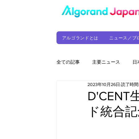
アルゴランドとは
ニュース／ブ
全ての記事
主要ニュース
日
2023年10月26日
読了時間:
ウォレット
定期レポート
D'CEN
ド統合記
ファンド
アルゴランド財団
サプライチェーン
ゲーム