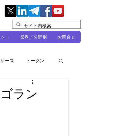
レット
業界／分野別
お問合せ
スケース
トークン
ルビオ・ミカリ
NFT
ルゴラン
DeFi
ン
開発者向け