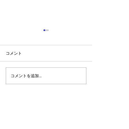
コメント
コメントを追加…
アルゴランドのポスト量
アルゴランド・
子暗号（PQC）ロードマ
子レジャー（台
ップ