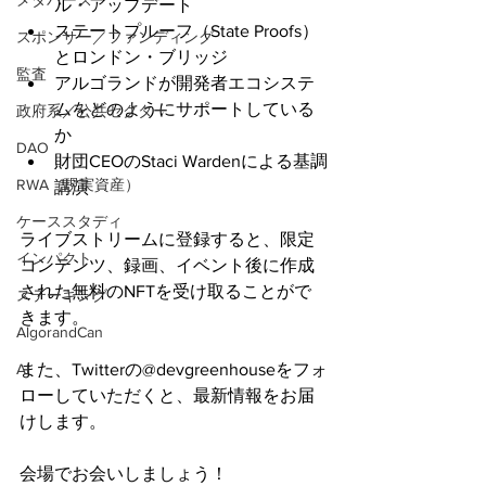
メタバース
ル・アップデート
ステートプルーフ（State Proofs）
スポンサー／ファンディング
とロンドン・ブリッジ
監査
アルゴランドが開発者エコシステ
ムをどのようにサポートしている
政府系／公共セクター
か
DAO
財団CEOのStaci Wardenによる基調
RWA（現実資産）
講演
ケーススタディ
ライブストリームに登録すると、限定
インパクト
コンテンツ、録画、イベント後に作成
された無料のNFTを受け取ることがで
ステーキング
きます。
AlgorandCan
AI
また、Twitterの@devgreenhouseをフォ
ローしていただくと、最新情報をお届
けします。
会場でお会いしましょう！