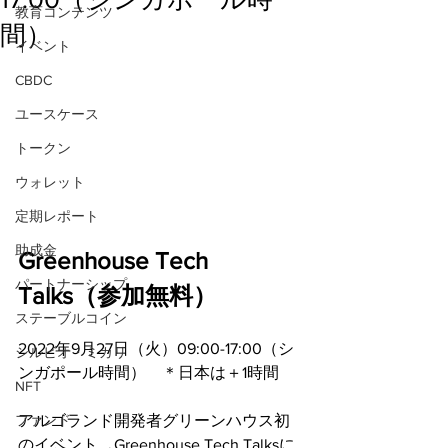
教育コンテンツ
間）
イベント
CBDC
ユースケース
トークン
ウォレット
定期レポート
助成金
Greenhouse Tech 
パートナーシップ
Talks（参加無料）
ステーブルコイン
2022年9月27日（火）09:00-17:00（シ
シルビオ・ミカリ
ンガポール時間）　＊日本は＋1時間
NFT
ファンド
アルゴランド開発者グリーンハウス初
のイベント、Greenhouse Tech Talksに