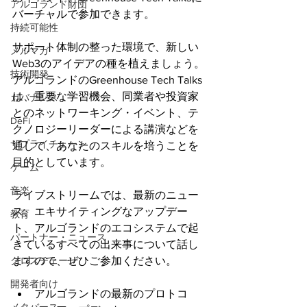
アルゴランド財団
バーチャルで参加できます。
持続可能性
サポート体制の整った環境で、新しい
メルマガ
Web3のアイデアの種を植えましょう。
技術開発
アルゴランドのGreenhouse Tech Talks
は、重要な学習機会、同業者や投資家
ガバナンス
とのネットワーキング・イベント、テ
DeFi
クノロジーリーダーによる講演などを
サプライチェーン
通して、あなたのスキルを培うことを
目的としています。
ゲーム
音楽
ライブストリームでは、最新のニュー
ス、エキサイティングなアップデー
教育
ト、アルゴランドのエコシステムで起
パートナー・ニュース
きているすべての出来事について話し
クロスチェーン
ますので、ぜひご参加ください。
開発者向け
アルゴランドの最新のプロトコ