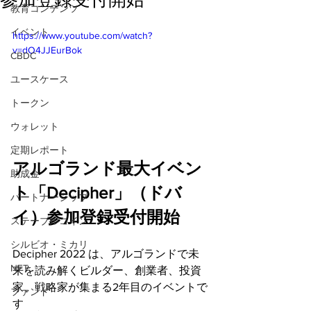
教育コンテンツ
イベント
https://www.youtube.com/watch?
v=dO4JJEurBok
CBDC
ユースケース
トークン
ウォレット
定期レポート
アルゴランド最大イベン
助成金
ト「Decipher」（ドバ
パートナーシップ
イ）参加登録受付開始
ステーブルコイン
シルビオ・ミカリ
Decipher 2022 は、アルゴランドで未
NFT
来を読み解くビルダー、創業者、投資
家、戦略家が集まる2年目のイベントで
ファンド
す