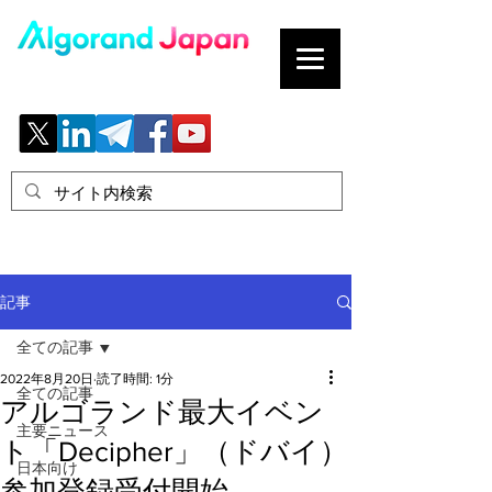
ブロックチェーンの「正解」を、日本へ。
記事
全ての記事
2022年8月20日
読了時間: 1分
全ての記事
アルゴランド最大イベン
主要ニュース
ト「Decipher」（ドバイ）
日本向け
参加登録受付開始