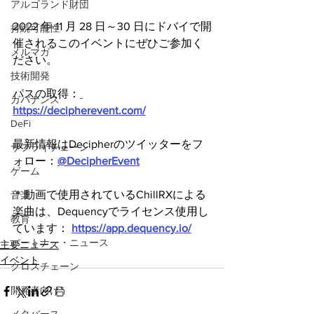
アルゴランド財団
2022 年 11 月 28 日～30 日にドバイで開
持続可能性
催されるこのイベントにぜひご参加く
メルマガ
ださい。
技術開発
パスの取得：
ガバナンス
https://decipherevent.com/
DeFi
最新情報はDecipherのツイッターをフ
サプライチェーン
ォロー：
@DecipherEvent
ゲーム
＊動画で使用されているChillRXによる
音楽
楽曲は、Dequencyでライセンス使用し
教育
ています： 
https://app.dequency.io/
パートナー・ニュース
主要ニュース
イベント
クロスチェーン
開発者向け