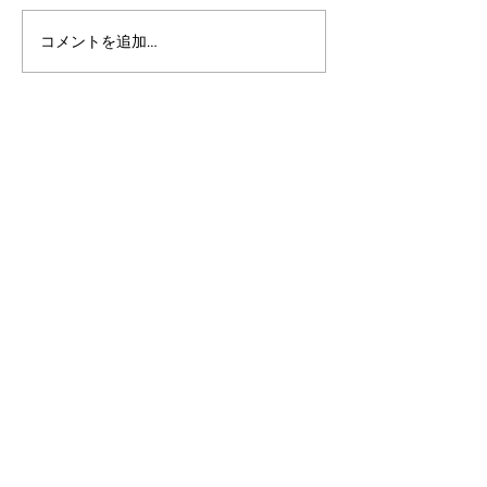
コメントを追加…
アルゴランドのポスト量
アルゴランドでE
子暗号（PQC）ロードマ
レットが利用可
ップ
xChain Account
MetaMask、Rab
Coinbase Wal
始