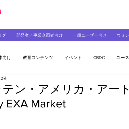
ブロックチェーンの「正解」を、日本へ。
ログ
開発者／事業企画者向け
一般ユーザー向け
ウォ
本向け
教育コンテンツ
イベント
CBDC
ユー
 2分
助成金
パートナーシップ
ステーブルコイン
シ
年ラテン・アメリカ・アー
EXA Market
持続可能性
メルマガ
技術開発
ガバナンス
音楽
教育
パートナー・ニュース
クロスチェー