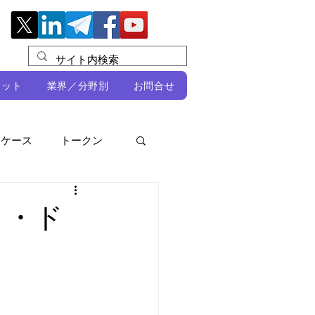
レット
業界／分野別
お問合せ
スケース
トークン
ルビオ・ミカリ
NFT
ト・ド
DeFi
ン
開発者向け