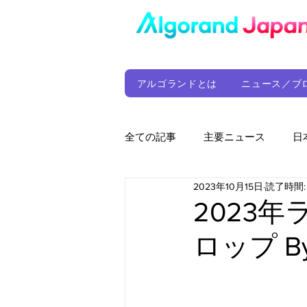
アルゴランドとは
ニュース／ブ
全ての記事
主要ニュース
日
2023年10月15日
読了時間:
ウォレット
定期レポート
2023
ロップ By 
ファンド
アルゴランド財団
サプライチェーン
ゲーム