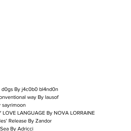
s d0gs By j4c0b0 bl4nd0n
onventional way By lausof
 sayrimoon
Y LOVE LANGUAGE By NOVA LORRAINE
les' Release By Zandor
Sea By Adricci