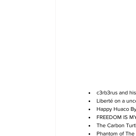
c3rb3rus and hi
Liberté on a unc
Happy Huaco By
FREEDOM IS M
The Carbon Turt
Phantom of The 