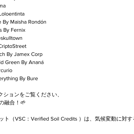
ama
Loloentinta
ce By Maisha Rondón
s By Fernix
eskulltown
CriptoStreet
ich By Jamex Corp
vid Green By Ananá
curio
erything By Bure
レクションをご覧ください、
の融合！🌱
VSC：Verified Soil Credits ）は、気候変動