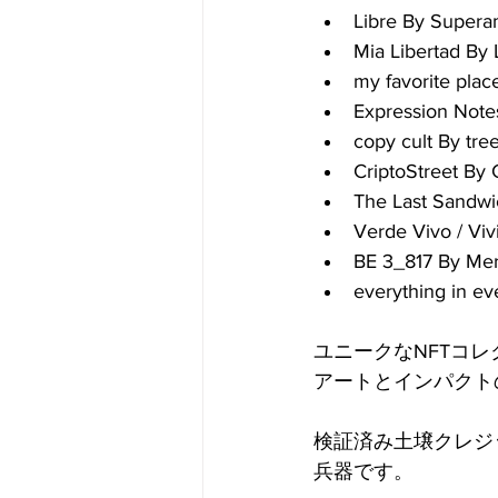
Libre By Super
Mia Libertad By 
my favorite pla
Expression Note
copy cult By tre
CriptoStreet By 
The Last Sandw
Verde Vivo / Vi
BE 3_817 By Mer
everything in ev
ユニークなNFTコ
アートとインパクト
検証済み土壌クレジット（
兵器です。