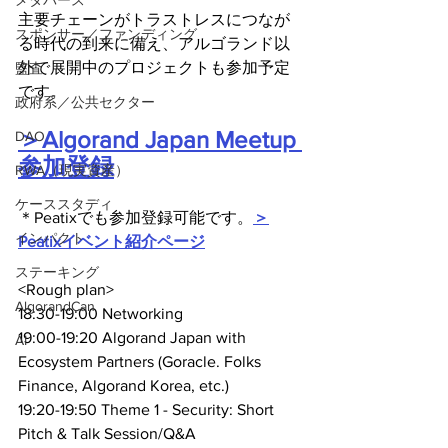
メタバース
主要チェーンがトラストレスにつなが
スポンサー／ファンディング
る時代の到来に備え、アルゴランド以
外で展開中のプロジェクトも参加予定
監査
です。
政府系／公共セクター
＞Algorand Japan Meetup 
DAO
参加登録
RWA（現実資産）
ケーススタディ
＊Peatixでも参加登録可能です。
＞
インパクト
Peatixイベント紹介ページ
ステーキング
<Rough plan>
AlgorandCan
18:30-19:00 Networking
19:00-19:20 Algorand Japan with 
AI
Ecosystem Partners (Goracle. Folks 
Finance, Algorand Korea, etc.)
19:20-19:50 Theme 1 - Security: Short 
Pitch & Talk Session/Q&A