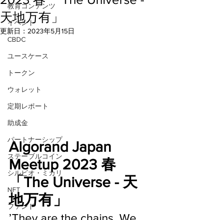
教育コンテンツ
天地万有」
イベント
更新日：
2023年5月15日
CBDC
ユースケース
トークン
ウォレット
定期レポート
助成金
パートナーシップ
Algorand Japan 
ステーブルコイン
Meetup 2023 春
シルビオ・ミカリ
「The Universe - 天
NFT
地万有」
ファンド
’They are the chains. We 