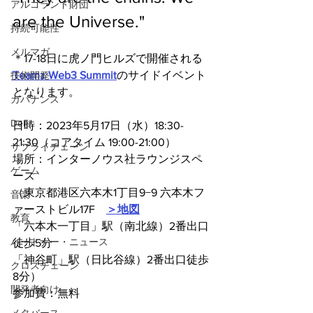
アルゴランド財団
are the Universe."
持続可能性
メルマガ
＊17-18日に虎ノ門ヒルズで開催される
Teamz Web3 Summit
のサイドイベント
技術開発
となります。
ガバナンス
DeFi
日時：2023年5月17日（水）18:30-
21:30（コアタイム 19:00-21:00）
サプライチェーン
場所：インターノウス社ラウンジスペ
ゲーム
ース
（東京都港区六本木1丁目9−9 六本木フ
音楽
ァーストビル17F　
＞地図
教育
「六本木一丁目」駅（南北線）2番出口
パートナー・ニュース
徒歩5分
「神谷町」駅（日比谷線）2番出口徒歩
クロスチェーン
8分）
開発者向け
参加費：無料