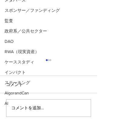
メタバース
スポンサー／ファンディング
監査
政府系／公共セクター
DAO
RWA（現実資産）
ケーススタディ
インパクト
ステーキング
コメント
AlgorandCan
AI
コメントを追加…
アルゴランドのポスト量
マルチシグ：人
子暗号（PQC）ロードマ
のセキュリティ
ップ