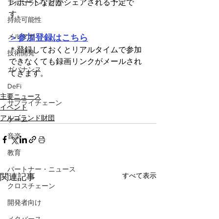
レポートなどがシェアされる予定で
アルゴランド財団
す。
持続可能性
メルマガ
＞参加登録はこちら
＊登録しておくとリアルタイムで参加
技術開発
できなくても録画リンクがメールされ
ガバナンス
てきます。
DeFi
主要ニュース
サプライチェーン
イベント
アルゴランド財団
ゲーム
音楽
教育
パートナー・ニュース
すべて表示
関連記事
クロスチェーン
開発者向け