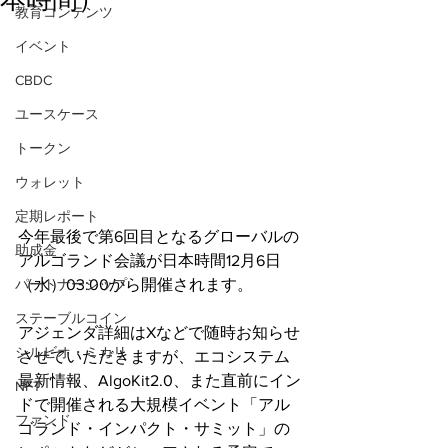
教育コンテンツ
イベント
CBDC
ユースケース
トークン
ウォレット
定期レポート
今年最後で第6回目となるグローバルの
助成金
アルゴランド会議が日本時間12月6日
（水）03:00から開催されます。
パートナーシップ
ステーブルコイン
アジェンダ詳細はXなどで随時お知らせ
シルビオ・ミカリ
させていただきますが、エコシステム
最新情報、AlgoKit2.0、また直前にイン
NFT
ドで開催される大規模イベント「アル
ファンド
ゴランド・インパクト・サミット」の