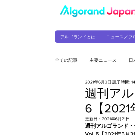
アルゴランドとは
ニュース／ブ
全ての記事
主要ニュース
日
2021年6月3日
読了時間: 1
ウォレット
定期レポート
週刊アル
6【202
ファンド
アルゴランド財団
更新日：
2021年6月21日
週刊アルゴランド・
サプライチェーン
ゲーム
Vol. 6
【2021年5月