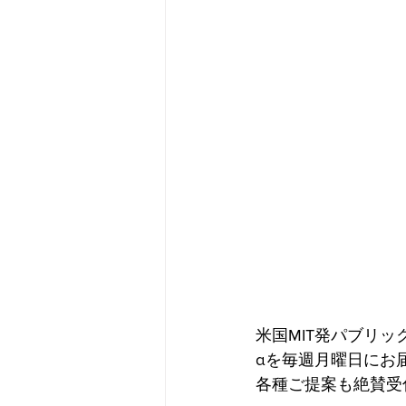
米国MIT発パブリッ
αを毎週月曜日にお
各種ご提案も絶賛受