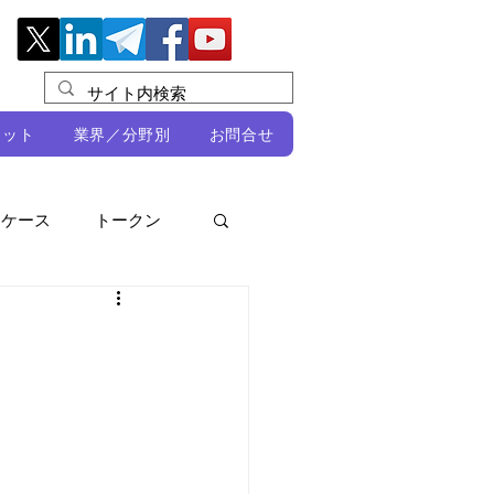
レット
業界／分野別
お問合せ
スケース
トークン
ルビオ・ミカリ
NFT
DeFi
ン
開発者向け