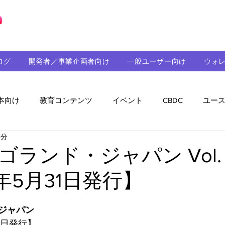
ブロックチェーンの「正解」を、日本へ。
ログ
開発者／事業企画者向け
一般ユーザー向け
ウォ
本向け
教育コンテンツ
イベント
CBDC
ユー
4分
助成金
パートナーシップ
ステーブルコイン
シ
ゴランド・ジャパン Vol.
1年5月31日発行】
持続可能性
メルマガ
技術開発
ガバナンス
ジャパン
音楽
教育
パートナー・ニュース
クロスチェー
31日発行】