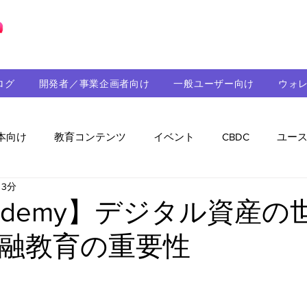
ブロックチェーンの「正解」を、日本へ。
ログ
開発者／事業企画者向け
一般ユーザー向け
ウォ
本向け
教育コンテンツ
イベント
CBDC
ユー
 3分
助成金
パートナーシップ
ステーブルコイン
シ
cademy】デジタル資産の
融教育の重要性
持続可能性
メルマガ
技術開発
ガバナンス
音楽
教育
パートナー・ニュース
クロスチェー