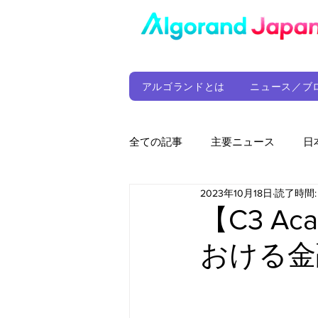
アルゴランドとは
ニュース／ブ
全ての記事
主要ニュース
日
2023年10月18日
読了時間:
ウォレット
定期レポート
【C3 A
おける金
ファンド
アルゴランド財団
サプライチェーン
ゲーム