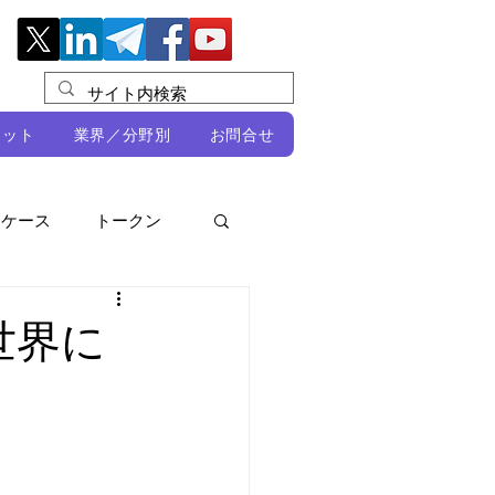
レット
業界／分野別
お問合せ
スケース
トークン
ルビオ・ミカリ
NFT
世界に
DeFi
ン
開発者向け