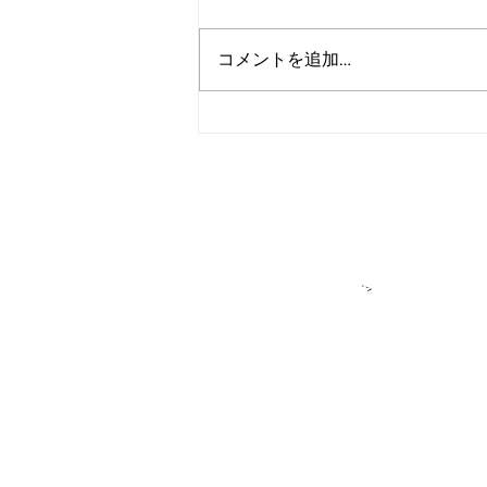
コメントを追加…
アルゴランド、2027年までの
広範な耐量子レジリエンス達
成を目標に設定
＞各種お問い合
​＞
★アルゴラン
アルゴランド・ジャパンはパブリ
DeFiをはじめ多様なプロジェク
せん。アルゴランドもしくはアル
＊ユーザーの皆様へ：私たちが「
このサイトでは、ALGO（アルゴ
か」を主役として紹介しています