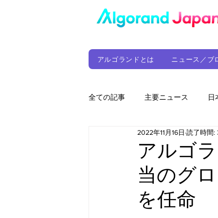
アルゴランドとは
ニュース／ブ
全ての記事
主要ニュース
日
2022年11月16日
読了時間: 
ウォレット
定期レポート
アルゴラ
当のグロ
ファンド
アルゴランド財団
を任命
サプライチェーン
ゲーム