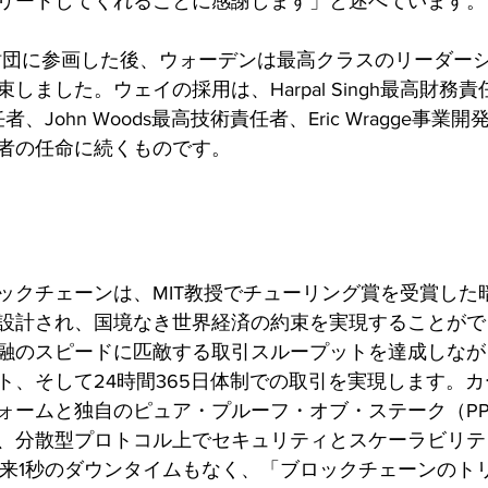
リードしてくれることに感謝します」と述べています。
財団に参画した後、ウォーデンは最高クラスのリーダー
ました。ウェイの採用は、Harpal Singh最高財務責任者、
責任者、John Woods最高技術責任者、Eric Wragge事
者の任命に続くものです。
ックチェーンは、MIT教授でチューリング賞を受賞した
設計され、国境なき世界経済の約束を実現することがで
融のスピードに匹敵する取引スループットを達成しなが
ト、そして24時間365日体制での取引を実現します。
ォームと独自のピュア・プルーフ・オブ・ステーク（PP
、分散型プロトコル上でセキュリティとスケーラビリテ
働以来1秒のダウンタイムもなく、「ブロックチェーンのト