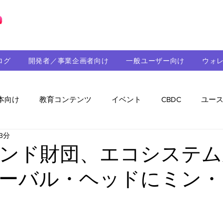
ブロックチェーンの「正解」を、日本へ。
ログ
開発者／事業企画者向け
一般ユーザー向け
ウォ
本向け
教育コンテンツ
イベント
CBDC
ユー
3分
助成金
パートナーシップ
ステーブルコイン
シ
ンド財団、エコシステム
ーバル・ヘッドにミン・
持続可能性
メルマガ
技術開発
ガバナンス
音楽
教育
パートナー・ニュース
クロスチェー