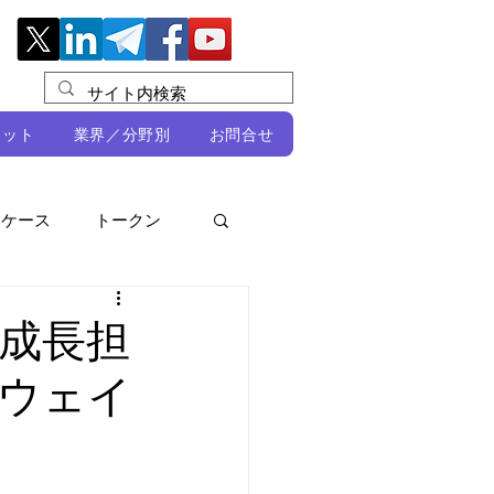
レット
業界／分野別
お問合せ
スケース
トークン
ルビオ・ミカリ
NFT
成長担
ウェイ
DeFi
ン
開発者向け