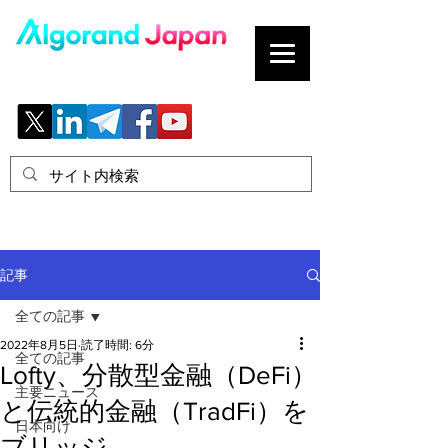
ブロックチェーンの「正解」を、日本へ。
記事
全ての記事
2022年8月5日
読了時間: 6分
全ての記事
Lofty、分散型金融（DeFi）
主要ニュース
と伝統的金融（TradFi）を
日本向け
ブリッジ