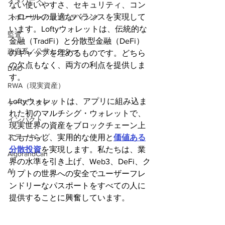
メタバース
ない使いやすさ、セキュリティ、コン
トロールの最適なバランスを実現して
スポンサー／ファンディング
います。Loftyウォレットは、伝統的な
監査
金融（TradFi）と分散型金融（DeFi）
政府系／公共セクター
のギャップを埋めるものです。どちら
の欠点もなく、両方の利点を提供しま
DAO
す。
RWA（現実資産）
Loftyウォレットは、アプリに組み込ま
ケーススタディ
れた初のマルチシグ・ウォレットで、
インパクト
現実世界の資産をブロックチェーン上
ステーキング
にもたらし、実用的な使用と
価値ある
分散投資
を実現します。私たちは、業
AlgorandCan
界の水準を引き上げ、Web3、DeFi、ク
AI
リプトの世界への安全でユーザーフレ
ンドリーなパスポートをすべての人に
提供することに興奮しています。