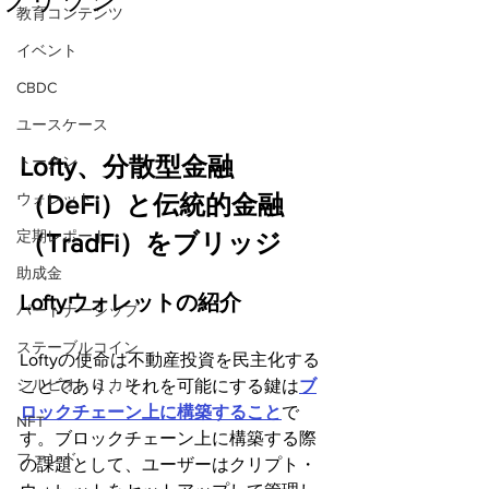
教育コンテンツ
イベント
CBDC
ユースケース
Lofty、分散型金融
トークン
（DeFi）と伝統的金融
ウォレット
定期レポート
（TradFi）をブリッジ
助成金
Loftyウォレットの紹介
パートナーシップ
ステーブルコイン
Loftyの使命は不動産投資を民主化する
シルビオ・ミカリ
ことであり、それを可能にする鍵は
ブ
ロックチェーン上に構築すること
で
NFT
す。ブロックチェーン上に構築する際
ファンド
の課題として、ユーザーはクリプト・