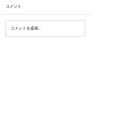
コメント
コメントを追加…
アルゴランドのポスト量
マルチシグ：人
子暗号（PQC）ロードマ
のセキュリティ
ップ