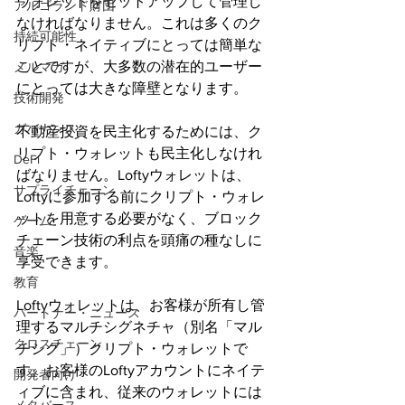
ウォレットをセットアップして管理し
アルゴランド財団
なければなりません。これは多くのク
持続可能性
リプト・ネイティブにとっては簡単な
ことですが、大多数の潜在的ユーザー
メルマガ
にとっては大きな障壁となります。
技術開発
ガバナンス
不動産投資を民主化するためには、ク
リプト・ウォレットも民主化しなけれ
DeFi
ばなりません。Loftyウォレットは、
サプライチェーン
Loftyに参加する前にクリプト・ウォレ
ットを用意する必要がなく、ブロック
ゲーム
チェーン技術の利点を頭痛の種なしに
音楽
享受できます。
教育
Loftyウォレットは、お客様が所有し管
パートナー・ニュース
理するマルチシグネチャ（別名「マル
クロスチェーン
チシグ」）クリプト・ウォレットで
す。お客様のLoftyアカウントにネイテ
開発者向け
ィブに含まれ、従来のウォレットには