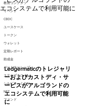
教育コンテンツ
エコシステムで利用可能に
イベント
CBDC
ユースケース
トークン
ウォレット
定期レポート
助成金
パートナーシップ
Ledgermaticのトレジャリ
ステーブルコイン
ーおよびカストディ・サ
シルビオ・ミカリ
ービスがアルゴランドの
NFT
エコシステムで利用可能
ファンド
に