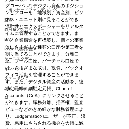
メタバース
グローバルなデジタル資産のポジショ
スポンサー／ファンディング
ンとフローを、地域別、資産別、ビジ
ネス・ユニット別に見ることができ、
監査
流動性とエクスポージャーをリアルタ
政府系／公共セクター
イムに管理することができます。ま
DAO
た、企業構造を再構築し、個々の事業
体にさまざまな種類の口座や第三者を
RWA（現実資産）
割り当てることができます。分離口
ケーススタディ
座、プール口座、バーチャル口座で
は、さまざまな取引、投資、バックオ
インパクト
フィス活動を管理することができま
ステーキング
す。また、デジタル資産の活動を、総
AlgorandCan
勘定元帳、副勘定元帳、Chart of 
Accounts（CoA）にリンクさせること
AI
ができます。職務分離、拒否権、監査
ビューなどのきめ細かな財務管理によ
り、Ledgermaticのユーザーが不正、浪
費、悪用にさらされる機会を大幅に減