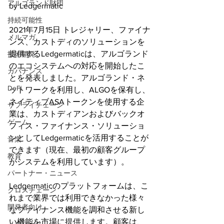
アルゴランド財団
by Ledgermatic
持続可能性
2021年7月15日 トレジャリー、ファイナ
メルマガ
ンス、カストディのソリューションを
提供するLedgermaticは、アルゴランド
技術開発
のエコシステムへの対応を開始したこ
ガバナンス
とを発表しました。アルゴランド・ネ
DeFi
ットワークを利用し、ALGOを保有し、
ネイティブASAトークンを使用する企
サプライチェーン
業は、カストディアンおよびバックオ
ゲーム
フィス・ファイナンス・ソリューショ
ンとしてLedgermaticを活用することが
音楽
できます（現在、最初の顧客グループ
教育
がシステムを利用しています）。
パートナー・ニュース
Ledgermaticのプラットフォームは、こ
クロスチェーン
れまで業界では利用できなかった様々
開発者向け
なファイナンス機能を調和させる新し
い機能を市場に提供します。顧客は、