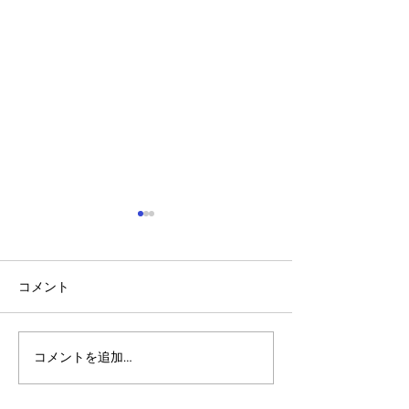
コメント
コメントを追加…
アルゴランドのポスト量
アルゴランドでE
子暗号（PQC）ロードマ
レットが利用可
ップ
xChain Account