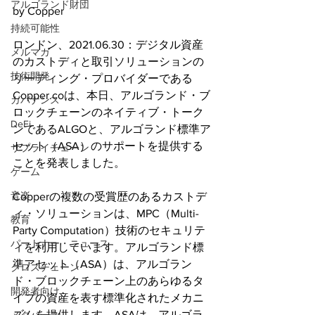
アルゴランド財団
by Copper
持続可能性
ロンドン、2021.06.30：デジタル資産
メルマガ
のカストディと取引ソリューションの
技術開発
リーディング・プロバイダーである
Copper.coは、本日、アルゴランド・ブ
ガバナンス
ロックチェーンのネイティブ・トーク
DeFi
ンであるALGOと、アルゴランド標準ア
セット（ASA）のサポートを提供する
サプライチェーン
ことを発表しました。
ゲーム
音楽
Copperの複数の受賞歴のあるカストデ
ィ・ソリューションは、MPC（Multi-
教育
Party Computation）技術のセキュリテ
パートナー・ニュース
ィを利用しています。アルゴランド標
準アセット（ASA）は、アルゴラン
クロスチェーン
ド・ブロックチェーン上のあらゆるタ
開発者向け
イプの資産を表す標準化されたメカニ
ズムを提供します。ASAは、アルゴラ