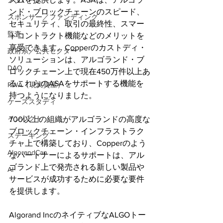
メタバース
ンド・ブロックチェーンのスピード、
スポンサー／ファンディング
セキュリティ、取引の最終性、スマー
監査
トコントラクト機能などのメリットを
享受できます。Copperのカストディ・
政府系／公共セクター
ソリューションは、アルゴランド・ブ
DAO
ロックチェーン上で現在450万件以上あ
るこれらのASAをサポートする機能を
RWA（現実資産）
持つようになりました。
ケーススタディ
インパクト
700以上の組織がアルゴランドの高度な
ブロックチェーン・インフラストラク
ステーキング
チャ上で構築しており、Copperのよう
AlgorandCan
なパートナーによるサポートは、アル
ゴランド上で発売される新しい製品や
AI
サービスが成功するために必要な要件
を提供します。
Algorand IncのネイティブなALGOトー