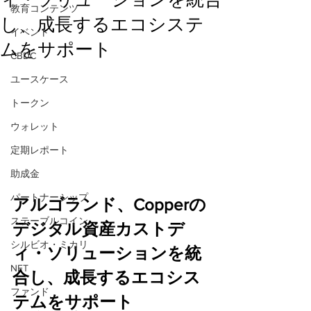
教育コンテンツ
し、成長するエコシステ
イベント
ムをサポート
CBDC
ユースケース
トークン
ウォレット
定期レポート
助成金
パートナーシップ
アルゴランド、Copperの
ステーブルコイン
デジタル資産カストデ
シルビオ・ミカリ
ィ・ソリューションを統
NFT
合し、成長するエコシス
ファンド
テムをサポート