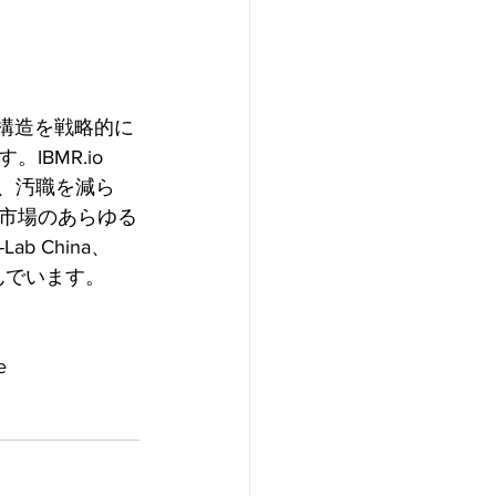
の社会経済構造を戦略的に
BMR.io
て、汚職を減ら
市場のあらゆる
b China、
を結んでいます。
e