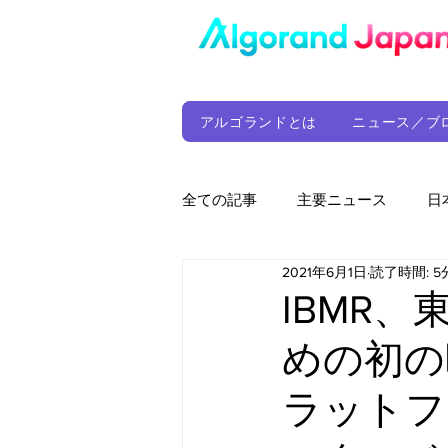
アルゴランドとは
ニュース／ブ
全ての記事
主要ニュース
日
2021年6月1日
読了時間: 5
ウォレット
定期レポート
IBMR
めの初の
ファンド
アルゴランド財団
ラットフ
サプライチェーン
ゲーム