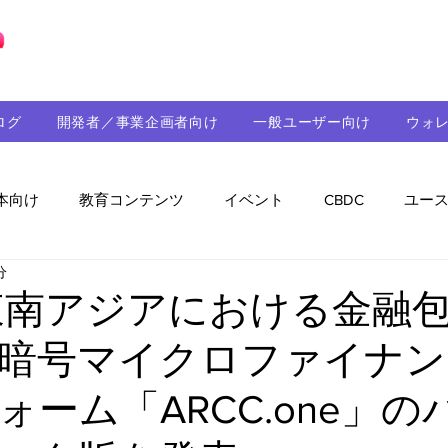
ブロックチェーンの「正解」を、日本へ。
ログ
開発者／事業企画者向け
一般ユーザー向け
ウォ
本向け
教育コンテンツ
イベント
CBDC
ユー
分
助成金
パートナーシップ
ステーブルコイン
シ
、東南アジアにおける金融
暗号マイクロファイナン
持続可能性
メルマガ
技術開発
ガバナンス
ォーム「ARCC.one」の
音楽
教育
パートナー・ニュース
クロスチェー