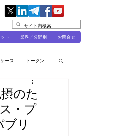
レット
業界／分野別
お問合せ
スケース
トークン
ルビオ・ミカリ
NFT
包摂のた
ス・プ
DeFi
パブリ
ン
開発者向け