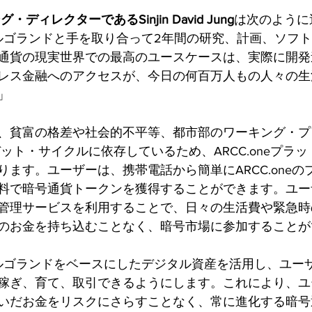
グ・ディレクターであるSinjin David Jung
は次のように
、アルゴランドと手を取り合って2年間の研究、計画、ソフ
通貨の現実世界での最高のユースケースは、実際に開発
レス金融へのアクセスが、今日の何百万人もの人々の生
」
、貧富の格差や社会的不平等、都市部のワーキング・プ
ット・サイクルに依存しているため、ARCC.oneプラ
ます。ユーザーは、携帯電話から簡単にARCC.oneの
料で暗号通貨トークンを獲得することができます。ユー
管理サービスを利用することで、日々の生活費や緊急時
のお金を持ち込むことなく、暗号市場に参加することが
、アルゴランドをベースにしたデジタル資産を活用し、ユー
稼ぎ、育て、取引できるようにします。これにより、ユ
いだお金をリスクにさらすことなく、常に進化する暗号