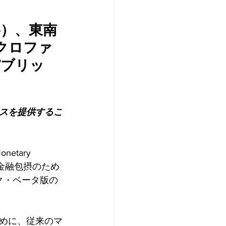
erve）、東南
クロファ
パブリッ
スを提供するこ
netary 
金融包摂のため
ク・ベータ版の
ために、従来のマ