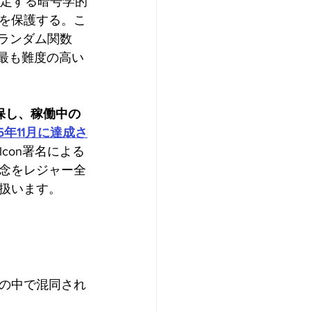
決定する暗号学的
を保護する。こ
可能ランダム関数
最も難度の高い
確保し、稼働中の
25年11月に達成さ
con署名による
念をレジャー全
扱います。
の中で混同され