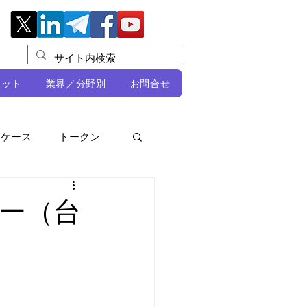
レット
業界／分野別
お問合せ
スケース
トークン
ルビオ・ミカリ
NFT
ー（台
DeFi
ン
開発者向け