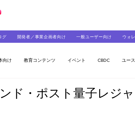
ブロックチェーンの「正解」を、日本へ。
ログ
開発者／事業企画者向け
一般ユーザー向け
ウォ
本向け
教育コンテンツ
イベント
CBDC
ユー
助成金
パートナーシップ
ステーブルコイン
シ
ンド・ポスト量子レジャ
持続可能性
メルマガ
技術開発
ガバナンス
音楽
教育
パートナー・ニュース
クロスチェー