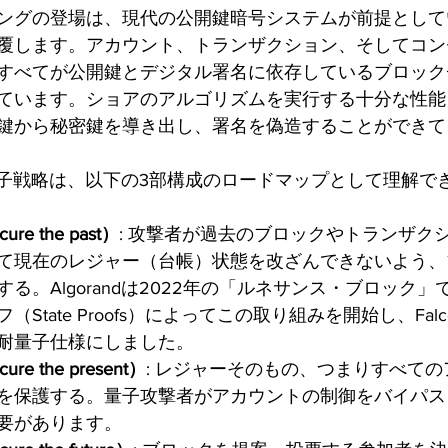
ングの登場は、現代の公開鍵暗号システムが前提として
覆します。アカウント、トランザクション、そしてコン
すべてが公開鍵とデジタル署名に依存しているブロック
ています。ショアのアルゴリズムを実行する十分な性能
鍵から秘密鍵を導き出し、署名を偽造することができて
スト量子戦略は、以下の3部構成のロードマップとして理解で
e the past）
: 攻撃者が過去のブロックやトランザク
て現在のレジャー（台帳）状態を改ざんできないよう、
る。Algorandは2022年の「ルネサンス・ブロック
State Proofs）によってこの取り組みを開始し、Fal
耐量子仕様にしました。
e the present）
: レジャーそのもの、つまりすべて
を保護する。量子攻撃者がアカウントの制御をバイパス
要があります。