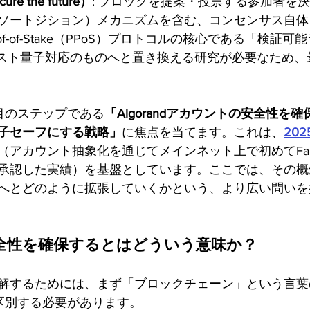
e the future）
: ブロックを提案・投票する参加者を
ソートジション）メカニズムを含む、コンセンサス自体
roof-of-Stake（PPoS）プロトコルの核心である「検証
ポスト量子対応のものへと置き換える研究が必要なため、
目のステップである
「Algorandアカウントの安全性を
子セーフにする戦略」
に焦点を当てます。これは、
20
（アカウント抽象化を通じてメインネット上で初めてFal
承認した実績）を基盤としています。ここでは、その概
へとどのように拡張していくかという、より広い問いを
安全性を確保するとはどういう意味か？
解するためには、まず「ブロックチェーン」という言葉
区別する必要があります。