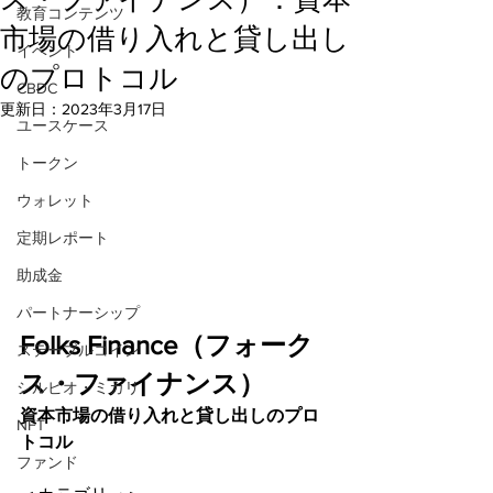
教育コンテンツ
市場の借り入れと貸し出し
イベント
のプロトコル
CBDC
更新日：
2023年3月17日
ユースケース
トークン
ウォレット
定期レポート
助成金
パートナーシップ
Folks Finance（フォーク
ステーブルコイン
ス・ファイナンス）
シルビオ・ミカリ
資本市場の借り入れと貸し出しのプロ
NFT
トコル
ファンド