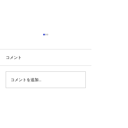
コメント
コメントを追加…
スーパーボウルとAlpha
「Pera Fund
Arcade：急成長する予測
ンド）」の登場
市場の内側