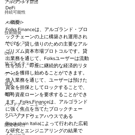
＜カテゴリー＞
アルゴランド財団
DeFi
持続可能性
＜概要＞
メルマガ
Folks Financeは、アルゴランド・ブロ
技術開発
ックチェーンの上に構築され運用され
ガバナンス
ている、貸し借りのための主要なアル
ゴリズム資本市場プロトコルです。貸
DeFi
出業務を通じて、Folksユーザーは流動
サプライチェーン
性を預け、即座に継続的な経済的リタ
ーンを獲得し始めることができます。
ゲーム
借入業務を通じて、ユーザーは預けた
音楽
資金を担保としてロックすることで、
教育
暗号資産ローンを要求することができ
ます。Folks Financeは、アルゴランド
パートナー・ニュース
に強く焦点を当てたブロックチェー
クロスチェーン
ン・ソフトウェアハウスである
Blockchain Italiaによって行われた広範
開発者向け
な研究とエンジニアリングの結果で