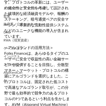
メタバース
す。プロトコルの革新には、ユーザー
の健全性と安全性を考慮して設計され
スポンサー／ファンディング
た破壊的な経済融資モデルや、報酬の
監査
ステーキング、暗号通貨ペアの安全マ
政府系／公共セクター
ージン、革新的な流動性提供システム
などのユニークな機能の導入が含まれ
DAO
ています。
RWA（現実資産）
＜アルゴランドの活用方法＞
ケーススタディ
Folks Financeは、あらゆるタイプのユ
インパクト
ーザーに安全で収益性の高い金融サー
ステーキング
ビスを提供することを目指し、分散型
マネー・マーケット・プロトコルの構
AlgorandCan
築にアルゴランドを選択しました。こ
AI
のプロトコルは、固定された低コスト
で高速なアルゴランド取引が、この分
野で最も効率的で競争力のあるプロト
コルの1つであるという利点を生かしま
す。AVM（Algorand Virtual Machine）