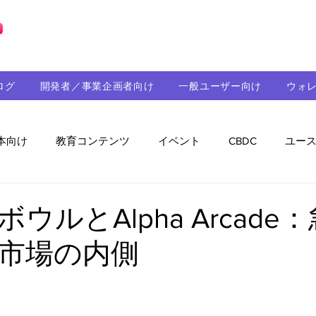
ブロックチェーンの「正解」を、日本へ。
ログ
開発者／事業企画者向け
一般ユーザー向け
ウォ
本向け
教育コンテンツ
イベント
CBDC
ユー
助成金
パートナーシップ
ステーブルコイン
シ
ウルとAlpha Arcade
市場の内側
持続可能性
メルマガ
技術開発
ガバナンス
音楽
教育
パートナー・ニュース
クロスチェー