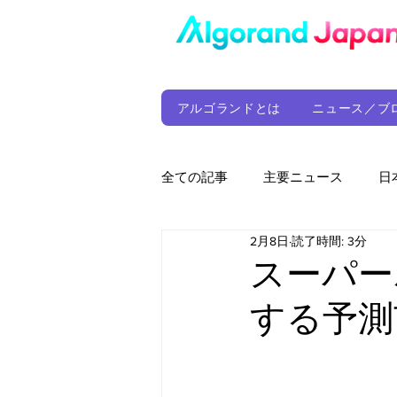
アルゴランドとは
ニュース／ブ
全ての記事
主要ニュース
日
2月8日
読了時間: 3分
ウォレット
定期レポート
スーパーボ
する予測
ファンド
アルゴランド財団
サプライチェーン
ゲーム