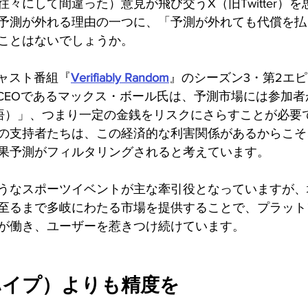
々にして間違った）意見が飛び交うX（旧Twitter）
予測が外れる理由の一つに、「予測が外れても代償を払
ことはないでしょうか。
ドキャスト番組『
Verifiably Random
』のシーズン3・第2エ
deのCEOであるマックス・ボール氏は、予測市場には参加者が「Ski
覚悟）」、つまり一定の金銭をリスクにさらすことが必要
の支持者たちは、この経済的な利害関係があるからこそ
果予測がフィルタリングされると考えています。
うなスポーツイベントが主な牽引役となっていますが、
ートに至るまで多岐にわたる市場を提供することで、プラッ
が働き、ユーザーを惹きつけ続けています。
ハイプ）よりも精度を