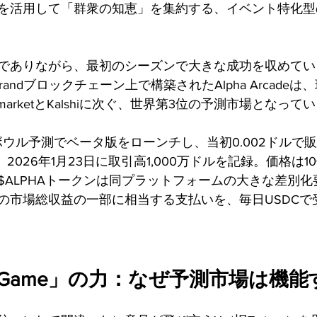
を活用して「群衆の知恵」を集約する、イベント特化型
でありながら、最初のシーズンで大きな成功を収めているの
gorandブロックチェーン上で構築されたAlpha Arcade
marketとKalshiに次ぐ、世界第3位の予測市場となって
ボウル予測でベータ版をローンチし、当初0.002ドルで
、2026年1月23日に取引高1,000万ドルを記録。価格は10
$ALPHAトークンは同プラットフォームの大きな差別
の市場総収益の一部に相当する支払いを、毎日USDCで
n the Game」の力：なぜ予測市場は機