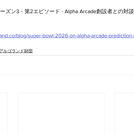
dom シーズン3・第2エピソード - Alpha Arcade創設者との対
orand.co/blog/super-bowl-2026-on-alpha-arcade-prediction-
アルゴランド財団