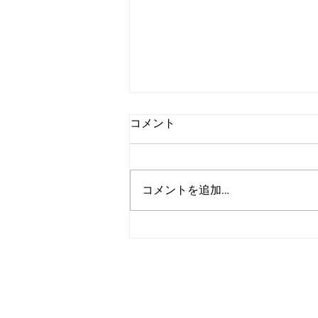
コメント
コメントを追加…
アルゴランド、2027年までの
広範な耐量子レジリエンス達
成を目標に設定
＞各種お問い合