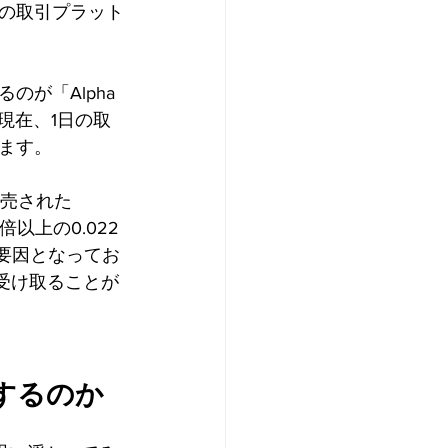
の取引プラット
が「Alpha 
は、現在、1日の取
います。
販売された
倍以上の0.022
化要因となってお
受け取ることが
能するのか