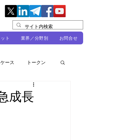
レット
業界／分野別
お問合せ
スケース
トークン
ルビオ・ミカリ
NFT
：急成長
DeFi
ン
開発者向け