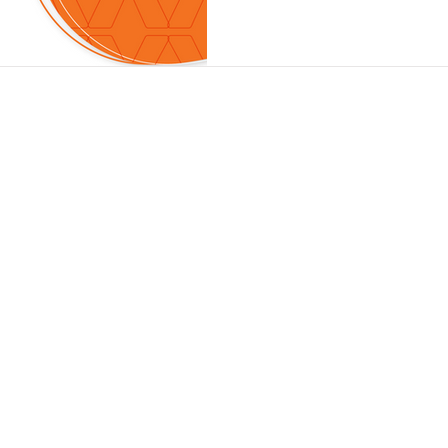
ドル - ラテン・アメリカ
チェーン金融インフラストラク
Copyr
わせはこちらからお気軽にどうぞ
ド公式サイト（英語）はこちら
＞Algorand Technologies.
ック・ブロックチェーン「アルゴランド」の日本における利活用の
トやアプリケーションの紹介は行いますが、トークン売買や投資勧誘
ゴランド・ジャパンの名前を使った投資勧誘などにはお気をつけく
価格」よりも「活用」を語る理由
）をいくらで買うかではなく、「アルゴランドを使って何ができる
。
れるためだけに存在しているのではありません。
な人に、中抜きされることなく直接届ける。