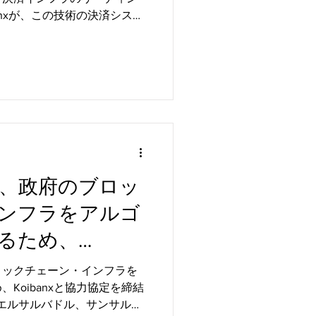
anxが、この技術の決済システ
明を特許協力条約（PCT）に
イルストーンに到達しまし
、政府のブロッ
ンフラをアルゴ
るため、
力協定を締結
ロックチェーン・インフラを
Koibanxと協力協定を締結
31日 - エルサルバドル、サンサルバ