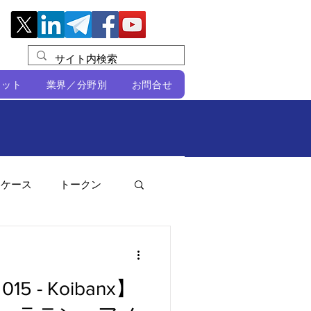
レット
業界／分野別
お問合せ
スケース
トークン
ルビオ・ミカリ
NFT
 015 - Koibanx】
DeFi