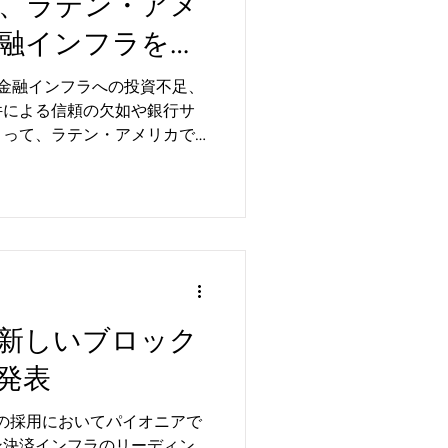
、ラテン・アメ
融インフラを再
ン
開発者向け
x Can. 金融インフラへの投資不足、
件による信頼の欠如や銀行サ
まって、ラテン・アメリカで
から取り残されてきました。
いフィンテック・...
つの新しいブロック
発表
術の採用においてパイオニアで
ン決済インフラのリーディン