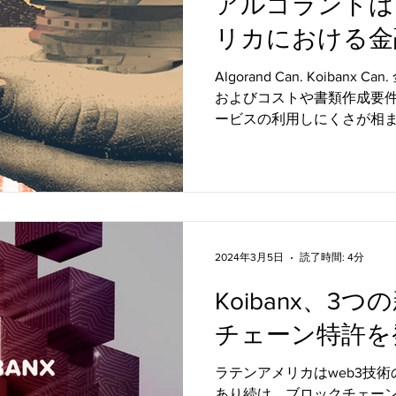
アルゴランドは
リカにおける金
音楽
教育
パートナー・ニュース
クロスチェー
構築できます。
Algorand Can. Koiban
およびコストや書類作成要
ービスの利用しにくさが相
ァンディング
は多くの人々が従来の経済
このことが、より効率的な新し
2024年3月5日
読了時間: 4分
Koibanx、3
チェーン特許を
ラテンアメリカはweb3技
あり続け、ブロックチェー