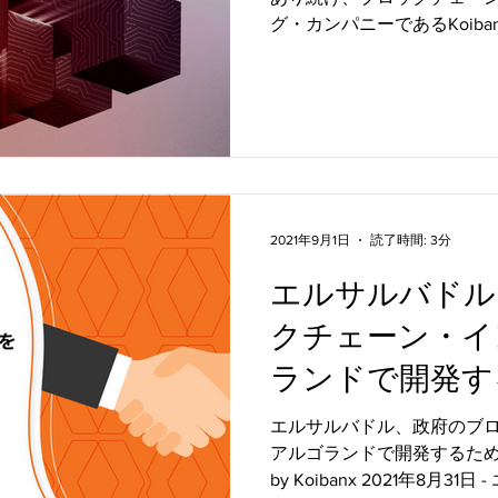
グ・カンパニーであるKoib
ムへの応用に関する3つの発
提出したことで、新たなマ
た。...
2021年9月1日
読了時間: 3分
エルサルバドル
クチェーン・イ
ランドで開発す
Koibanxと協
エルサルバドル、政府のブ
アルゴランドで開発するため、
by Koibanx 2021年8月