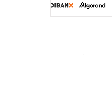
＞各種お問い合
​＞
★アルゴラン
アルゴランド・ジャパンはパブリ
DeFiをはじめ多様なプロジェク
せん。アルゴランドもしくはアル
＊ユーザーの皆様へ：私たちが「
このサイトでは、ALGO（アルゴ
か」を主役として紹介しています
アルゴランドは、取引所で売買さ
- 寄付を透明にする: 支援が必要