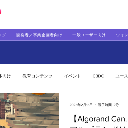
ブロックチェーンの「正解」を、日本へ。
ログ
開発者／事業企画者向け
一般ユーザー向け
ウォ
本向け
教育コンテンツ
イベント
CBDC
ユー
助成金
パートナーシップ
ステーブルコイン
シ
2025年2月15日
読了時間: 2分
【Algorand Can.
持続可能性
メルマガ
技術開発
ガバナンス