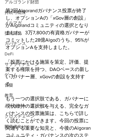
アルゴランド財団
第2回Algorandガバナンス投票が終了
持続可能性
し、オプションAの「xGov層の創設」
メルマガ
がAlgorandコミュニティの選択となり
ました。3万7,800の有資格ガバナーが
技術開発
コミットした28億Algoのうち、95%が
ガバナンス
オプションAを支持しました。
DeFi
「投票にかける施策を策定、評価、提
サプライチェーン
案する権限を持つ、DAOベースの新し
ゲーム
いガバナー層、xGovの創設を支持す
る」
音楽
教育
もう一つの選択肢である、ガバナーに
パートナー・ニュース
現状維持の選択肢を与える、完全なガ
バナンスの投票施策は、こちらで詳し
クロスチェーン
く読むことができます。今回の投票に
開発者向け
関連する重要な知見と、今後のAlgoran
コミュニティ・ガバナンスの次のステ