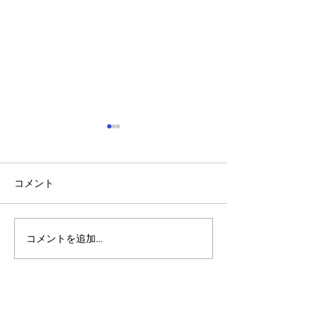
コメント
コメントを追加…
アルゴランドのポスト量
マルチシグ：人
子暗号（PQC）ロードマ
のセキュリティ
ップ