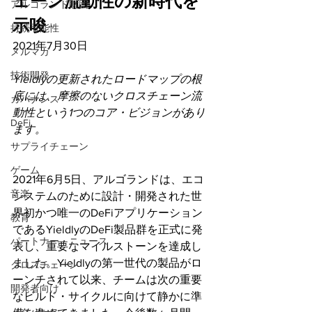
ェーン流動性の新時代を
アルゴランド財団
示唆
持続可能性
2021年7月30日
メルマガ
技術開発
Yieldlyの更新されたロードマップの根
底には、摩擦のないクロスチェーン流
ガバナンス
動性という1つのコア・ビジョンがあり
DeFi
ます。
サプライチェーン
ゲーム
2021年6月5日、アルゴランドは、エコ
音楽
システムのために設計・開発された世
界初かつ唯一のDeFiアプリケーション
教育
であるYieldlyのDeFi製品群を正式に発
パートナー・ニュース
表し、重要なマイルストーンを達成し
ました。Yieldlyの第一世代の製品がロ
クロスチェーン
ーンチされて以来、チームは次の重要
開発者向け
なビルド・サイクルに向けて静かに準