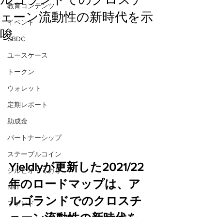
教育コンテンツ
ェーン流動性の新時代を示
イベント
唆
CBDC
ユースケース
トークン
ウォレット
定期レポート
助成金
パートナーシップ
ステーブルコイン
Yieldlyが更新した2021/22
シルビオ・ミカリ
年のロードマップは、ア
NFT
ルゴランドでのクロスチ
ファンド