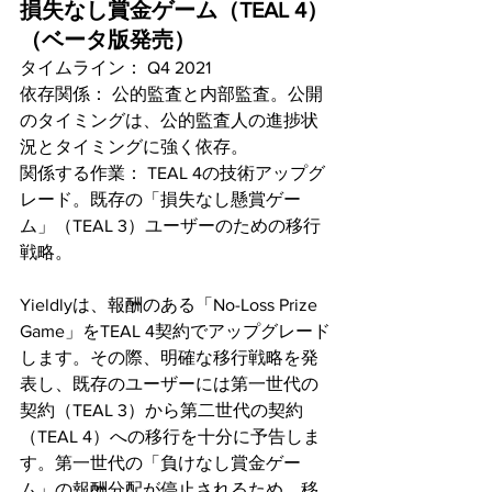
損失なし賞金ゲーム（TEAL 4）
（ベータ版発売）
タイムライン： Q4 2021 
依存関係： 公的監査と内部監査。公開
のタイミングは、公的監査人の進捗状
況とタイミングに強く依存。 
関係する作業： TEAL 4の技術アップグ
レード。既存の「損失なし懸賞ゲー
ム」（TEAL 3）ユーザーのための移行
戦略。
Yieldlyは、報酬のある「No-Loss Prize 
Game」をTEAL 4契約でアップグレード
します。その際、明確な移行戦略を発
表し、既存のユーザーには第一世代の
契約（TEAL 3）から第二世代の契約
（TEAL 4）への移行を十分に予告しま
す。第一世代の「負けなし賞金ゲー
ム」の報酬分配が停止されるため、移