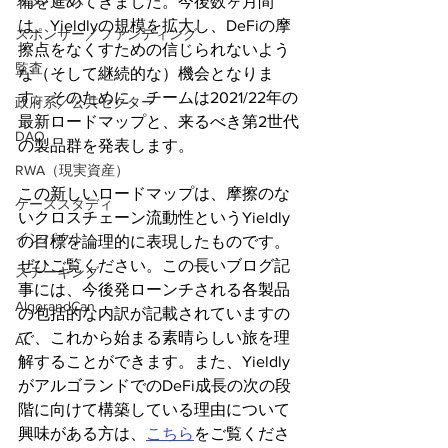
メタバース
備を進めてきました。今後数ヶ月間
は、Yieldlyの規模を拡大し、DeFiの摩
スポンサー／ファンディング
擦点をなくすための信じられないよう
監査
な（そして継続的な）機会となりま
す。そのために、チームは2021/22年の
政府系／公共セクター
最新ロードマップと、来るべき第2世代
DAO
の製品群を発表します。
RWA（現実資産）
この新しいロードマップは、摩擦のな
ケーススタディ
いクロスチェーン流動性というYieldly
インパクト
の目標を論理的に表現したものです。
ぜひご覧ください。この長いブログ記
ステーキング
事には、今後発ローンチされる各製品
AlgorandCan
の包括的な内訳が記載されていますの
で、これから始まる素晴らしい旅を理
AI
解することができます。また、Yieldly
がアルゴランドでのDeFi成長の次の段
階に向けて構築している理由について
興味がある方は、
こちら
をご覧くださ