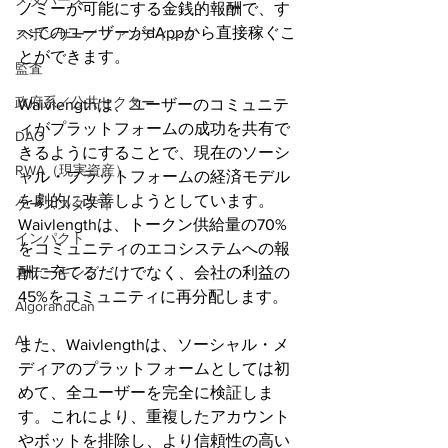
メタバース
ノミーが可能にする金銭的報酬で、す
べてのユーザーがdAppから直接稼ぐこ
スポンサー／ファンディング
とができます。
監査
政府系／公共セクター
Waivlengthは、ユーザーのコミュニテ
ィがプラットフォームの成功を共有で
DAO
きるようにすることで、現在のソーシ
RWA（現実資産）
ャル・プラットフォームの経済モデル
を劇的に改善しようとしています。
ケーススタディ
Waivlengthは、トークン供給量の70%
インパクト
をコミュニティのエコシステムへの報
ステーキング
酬に充てるだけでなく、会社の利益の
45%をコミュニティに再分配します。
AlgorandCan
AI
また、Waivlengthは、ソーシャル・メ
ディアのプラットフォームとしては初
めて、全ユーザーを完全に検証しま
す。これにより、重複したアカウント
やボットを排除し、より信頼性の高い