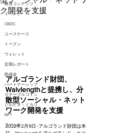
教育コンテンツ
ク開発を支援
イベント
CBDC
ユースケース
トークン
ウォレット
定期レポート
助成金
アルゴランド財団、
パートナーシップ
Waivlengthと提携し、分
ステーブルコイン
散型ソーシャル・ネット
シルビオ・ミカリ
ワーク開発を支援
NFT
ファンド
2022年2月9日 -アルゴランド財団は本