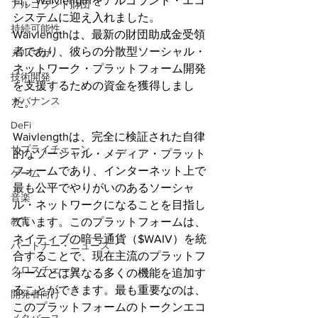
日、Waivlengthをアルゴランド・エコ
アルゴランド財団
システムに迎え入れました。
持続可能性
Waivlengthは、最新の財団助成金受領
者であり、彼らの分散型ソーシャル・
メルマガ
ネットワーク・プラットフォーム開発
技術開発
を支援するための資金を獲得しまし
ガバナンス
た。
DeFi
Waivlengthは、完全に検証された自律
サプライチェーン
的なソーシャル・メディア・プラット
フォームであり、インターネット上で
ゲーム
最も公平でやりがいのあるソーシャ
音楽
ル・ネットワークになることを目指し
教育
ています。このプラットフォームは、
ネイティブの暗号通貨（$WAIV）を統
パートナー・ニュース
合することで、現在主流のプラットフ
クロスチェーン
ォームとは異なる多くの機能を追加す
ることができます。最も重要なのは、
開発者向け
このプラットフォームのトークンエコ