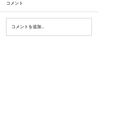
コメント
コメントを追加…
アルゴランドのポスト量
マルチシグ：人
子暗号（PQC）ロードマ
のセキュリティ
ップ