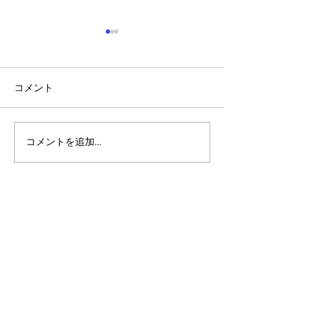
コメント
コメントを追加…
アルゴランドのポスト量
マルチシグ：人
子暗号（PQC）ロードマ
のセキュリティ
ップ