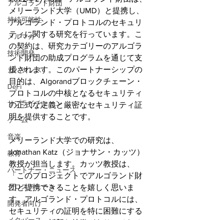
アルゴランド財団
メリーランド大学（UMD）と提携し、
持続可能性
アルゴランド・プロトコルのセキュリ
ティに関する研究を行っています。こ
メルマガ
の契約は、研究カテゴリーのアルゴラ
技術開発
ンド財団の助成プログラムを通じて支
援されます。このパートナーシップの
ガバナンス
目的は、Algorandブロックチェーン・
DeFi
プロトコルの中核となるセキュリティ
サプライチェーン
の正式な定義と厳密なセキュリティ証
明を提供することです。
ゲーム
音楽
メリーランド大学での研究は、
Jonathan Katz（ジョナサン・カッツ）
教育
教授が担当します。カッツ教授は、
パートナー・ニュース
「このプロジェクトでアルゴランド財
クロスチェーン
団と提携できることを嬉しく思いま
す。アルゴランド・プロトコルには、
開発者向け
セキュリティの証明を特に困難にする