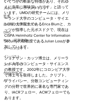
メタバース
いくつかの斬新な特徴があり、それゆ
えに非常に興味深いのです」と語って
スポンサー／ファンディング
います。UMDの研究チームには、メリ
監査
ーランド大学のコンピュータ・サイエ
ンスの大学院生であるErica Blumと、カ
政府系／公共セクター
ッツが指導した元ポスドクで、現在は
DAO
CISPA Helmholtz Center for Information 
RWA（現実資産）
Securityの助教授であるJulian Lossが参
加しています。
ケーススタディ
インパクト
ジョナサン・カッツ博士は、メリーラ
ンド大学のコンピュータ・サイエンス
ステーキング
の教授です。2002年にコロンビア大学
AlgorandCan
で博士号を取得しました。クリプト、
AI
プライバシー、分散コンピューティン
グの分野で世界的に著名な専門家であ
り、IACRフェロー、ACMフェローでも
あります。