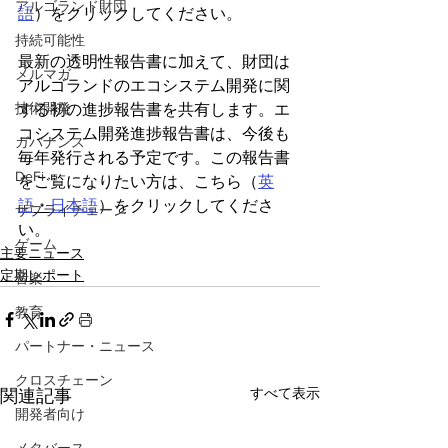
アルゴランド財団
語
）をクリックしてください。
持続可能性
最新の透明性報告書に加えて、財団は
メルマガ
アルゴランドのエコシステム開発に関
技術開発
する初の進捗報告書を共有します。エ
コシステム開発進捗報告書は、今後も
ガバナンス
毎年発行される予定です。この報告書
DeFi
をご覧になりたい方は、こちら（
英
語
・
日本語
）をクリックしてくださ
サプライチェーン
い。
ゲーム
主要ニュース
定期レポート
音楽
教育
パートナー・ニュース
クロスチェーン
すべて表示
関連記事
開発者向け