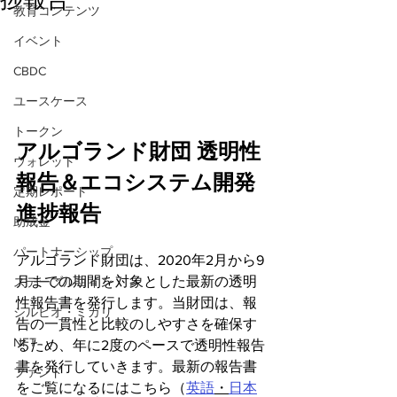
教育コンテンツ
イベント
CBDC
ユースケース
トークン
アルゴランド財団 透明性
ウォレット
報告＆エコシステム開発
定期レポート
進捗報告
助成金
パートナーシップ
アルゴランド財団は、2020年2月から9
月までの期間を対象とした最新の透明
ステーブルコイン
性報告書を発行します。当財団は、報
シルビオ・ミカリ
告の一貫性と比較のしやすさを確保す
NFT
るため、年に2度のペースで透明性報告
書を発行していきます。最新の報告書
ファンド
をご覧になるにはこちら（
英語
・
日本