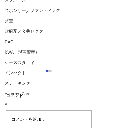
メタバース
スポンサー／ファンディング
監査
政府系／公共セクター
DAO
RWA（現実資産）
ケーススタディ
インパクト
ステーキング
AlgorandCan
コメント
AI
コメントを追加…
アルゴランドのポスト量
アルゴランドでE
子暗号（PQC）ロードマ
レットが利用可
ップ
xChain Account