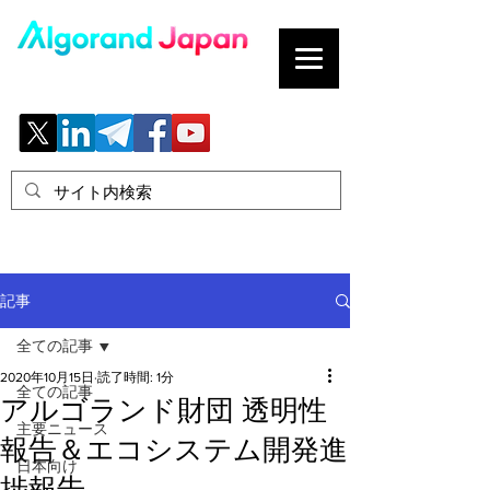
ブロックチェーンの「正解」を、日本へ。
記事
全ての記事
2020年10月15日
読了時間: 1分
全ての記事
アルゴランド財団 透明性
主要ニュース
報告＆エコシステム開発進
日本向け
捗報告