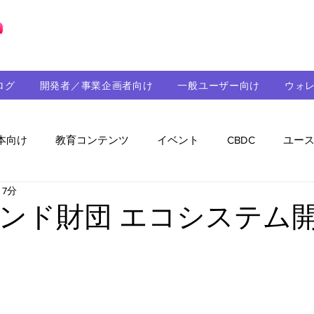
ブロックチェーンの「正解」を、日本へ。
ログ
開発者／事業企画者向け
一般ユーザー向け
ウォ
本向け
教育コンテンツ
イベント
CBDC
ユー
 7分
助成金
パートナーシップ
ステーブルコイン
シ
ンド財団 エコシステム開
持続可能性
メルマガ
技術開発
ガバナンス
音楽
教育
パートナー・ニュース
クロスチェー