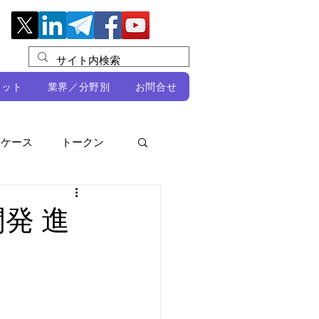
レット
業界／分野別
お問合せ
スケース
トークン
ルビオ・ミカリ
NFT
発 進
DeFi
ン
開発者向け