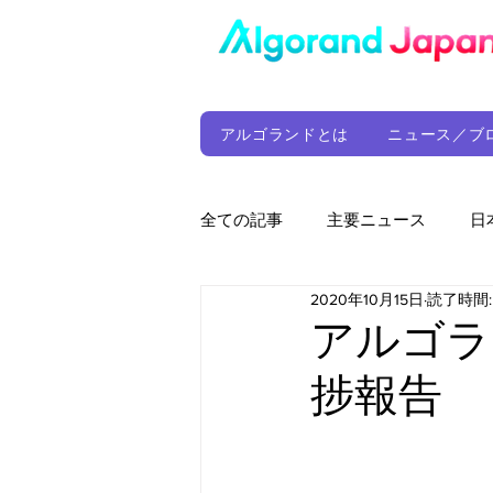
アルゴランドとは
ニュース／ブ
全ての記事
主要ニュース
日
2020年10月15日
読了時間:
ウォレット
定期レポート
アルゴラ
捗報告
ファンド
アルゴランド財団
サプライチェーン
ゲーム