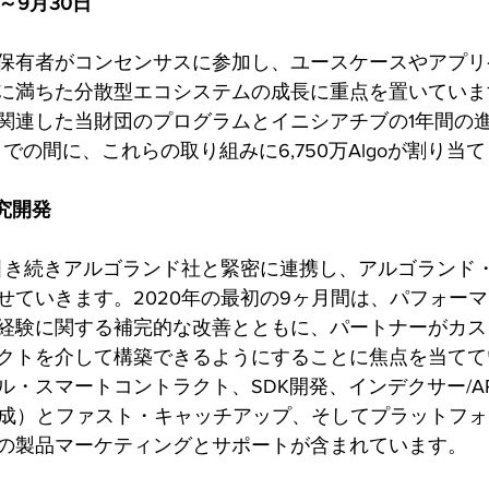
～9月30日 
保有者がコンセンサスに参加し、ユースケースやアプリ
に満ちた分散型エコシステムの成長に重点を置いていま
関連した当財団のプログラムとイニシアチブの1年間の進
月までの間に、これらの取り組みに6,750万Algoが割り
研究開発
は引き続きアルゴランド社と緊密に連携し、アルゴランド
せていきます。2020年の最初の9ヶ月間は、パフォー
経験に関する補完的な改善とともに、パートナーがカス
クトを介して構築できるようにすることに焦点を当てて
・スマートコントラクト、SDK開発、インデクサー/API
の再生成）とファスト・キャッチアップ、そしてプラットフ
の製品マーケティングとサポートが含まれています。