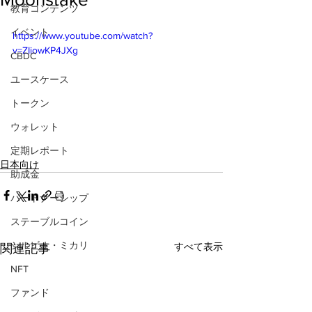
教育コンテンツ
イベント
https://www.youtube.com/watch?
v=ZIiowKP4JXg
CBDC
ユースケース
トークン
ウォレット
定期レポート
日本向け
助成金
パートナーシップ
ステーブルコイン
シルビオ・ミカリ
すべて表示
関連記事
NFT
ファンド