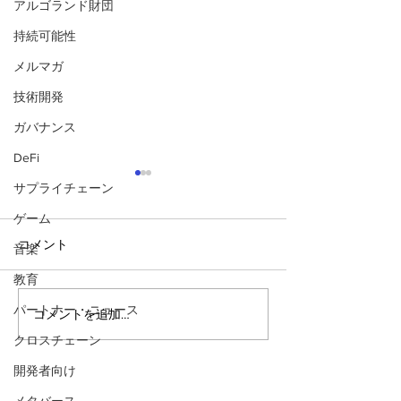
アルゴランド財団
持続可能性
メルマガ
技術開発
ガバナンス
DeFi
サプライチェーン
ゲーム
コメント
音楽
教育
パートナー・ニュース
コメントを追加…
生活を変えるブロックチ
透明な世界に「
ェーン。「数千兆円市場
部屋」を。アル
クロスチェーン
への扉が開く実世界資産
のプライバシー
開発者向け
（RWA）」の最前線
ー革命