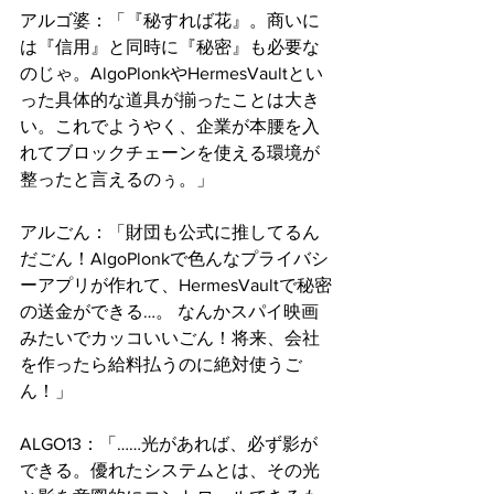
アルゴ婆：「『秘すれば花』。商いに
は『信用』と同時に『秘密』も必要な
のじゃ。AlgoPlonkやHermesVaultとい
った具体的な道具が揃ったことは大き
い。これでようやく、企業が本腰を入
れてブロックチェーンを使える環境が
整ったと言えるのぅ。」 
アルごん：「財団も公式に推してるん
だごん！AlgoPlonkで色んなプライバシ
ーアプリが作れて、HermesVaultで秘密
の送金ができる…。 なんかスパイ映画
みたいでカッコいいごん！将来、会社
を作ったら給料払うのに絶対使うご
ん！」
ALGO13：「……光があれば、必ず影が
できる。優れたシステムとは、その光