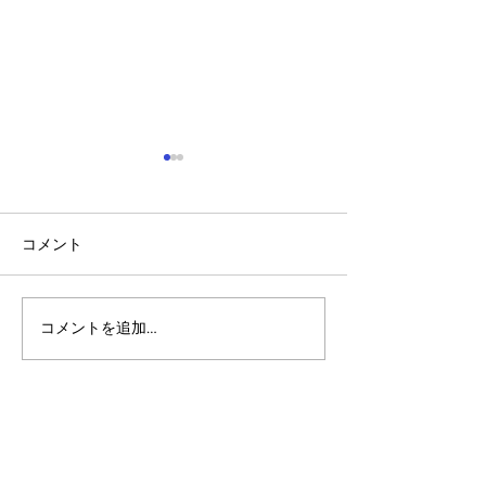
コメント
コメントを追加…
アルゴランドのポスト量
アルゴランド・
子暗号（PQC）ロードマ
子レジャー（台
ップ