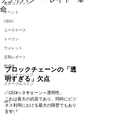
教育コンテンツ
命
イベント
CBDC
ユースケース
トークン
ウォレット
定期レポート
助成金
ブロックチェーンの「透
パートナーシップ
明すぎる」欠点
ステーブルコイン
「ブロックチェーン＝透明性」 
シルビオ・ミカリ
これは最大の武器であり、同時にビジ
NFT
ネス利用における最大の障壁でもあり
ファンド
ます。