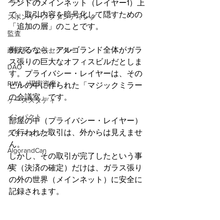
メタバース
ランドのメインネット（レイヤー1）上
で、取引内容を暗号化して隠すための
スポンサー／ファンディング
「追加の層」のことです。
監査
例えるなら、アルゴランド全体がガラ
政府系／公共セクター
ス張りの巨大なオフィスビルだとしま
DAO
す。プライバシー・レイヤーは、その
RWA（現実資産）
ビルの中に作られた「マジックミラー
の会議室」です。
ケーススタディ
インパクト
部屋の中（プライバシー・レイヤー）
で行われた取引は、外からは見えませ
ステーキング
ん。
AlgorandCan
しかし、その取引が完了したという事
AI
実（決済の確定）だけは、ガラス張り
の外の世界（メインネット）に安全に
記録されます。