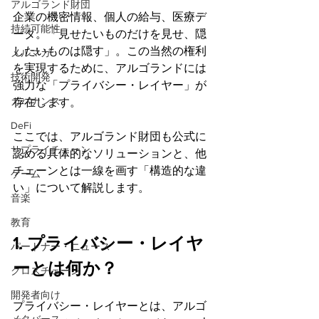
アルゴランド財団
企業の機密情報、個人の給与、医療デ
持続可能性
ータ。「見せたいものだけを見せ、隠
したいものは隠す」。この当然の権利
メルマガ
を実現するために、アルゴランドには
技術開発
強力な「プライバシー・レイヤー」が
ガバナンス
存在します。
DeFi
ここでは、アルゴランド財団も公式に
サプライチェーン
認める具体的なソリューションと、他
チェーンとは一線を画す「構造的な違
ゲーム
い」について解説します。
音楽
教育
1. プライバシー・レイヤ
パートナー・ニュース
ーとは何か？
クロスチェーン
開発者向け
プライバシー・レイヤーとは、アルゴ