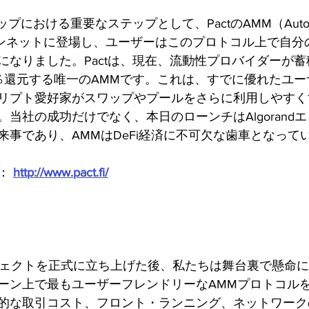
プにおける重要なステップとして、PactのAMM（Automate
メインネットに登場し、ユーザーはこのプロトコル上で自分
になりました。Pactは、現在、流動性プロバイダーが
0％還元する唯一のAMMです。これは、すでに優れたユ
リプト愛好家がスワップやプールをさらに利用しやすく
当社の成功だけでなく、本日のローンチはAlgorand
来事であり、AMMはDeFi経済に不可欠な歯車となって
：
http://www.pact.fi/
プロジェクトを正式に立ち上げた後、私たちは舞台裏で懸命
ーン上で最もユーザーフレンドリーなAMMプロトコル
的な取引コスト、フロント・ランニング、ネットワーク