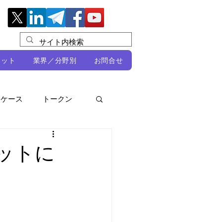
レット
業界／分野別
お問合せ
スケース
トークン
ルビオ・ミカリ
NFT
ネットに
DeFi
ン
開発者向け