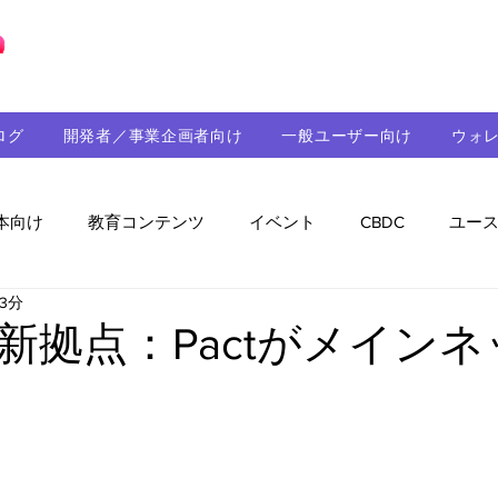
ブロックチェーンの「正解」を、日本へ。
ログ
開発者／事業企画者向け
一般ユーザー向け
ウォ
本向け
教育コンテンツ
イベント
CBDC
ユー
3分
助成金
パートナーシップ
ステーブルコイン
シ
新拠点：Pactがメイン
持続可能性
メルマガ
技術開発
ガバナンス
音楽
教育
パートナー・ニュース
クロスチェー