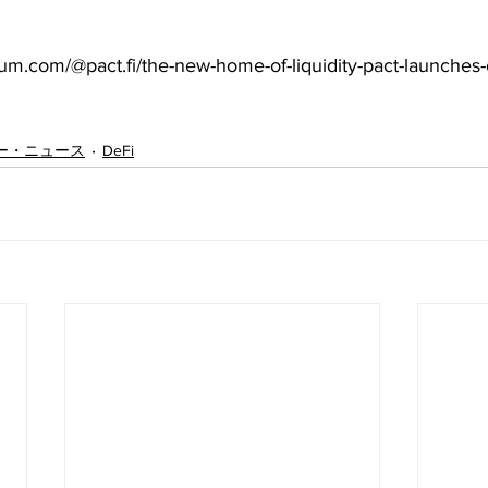
com/@pact.fi/the-new-home-of-liquidity-pact-launches-
ー・ニュース
DeFi