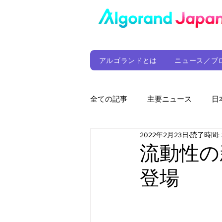
アルゴランドとは
ニュース／ブ
全ての記事
主要ニュース
日
2022年2月23日
読了時間: 
ウォレット
定期レポート
流動性の
登場
ファンド
アルゴランド財団
サプライチェーン
ゲーム