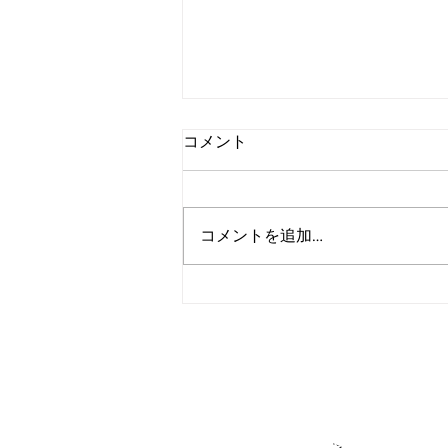
コメント
コメントを追加…
アルゴランド、2027年までの
広範な耐量子レジリエンス達
成を目標に設定
＞各種お問い合
​＞
★アルゴラン