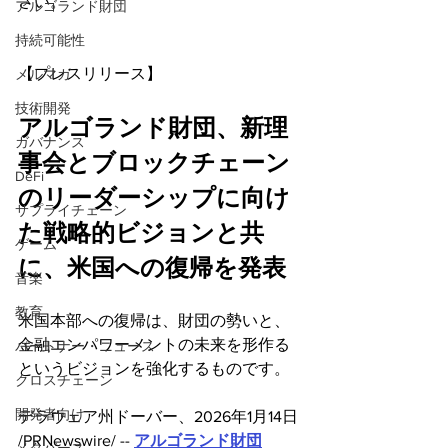
さい。
アルゴランド財団
持続可能性
【プレスリリース】
メルマガ
技術開発
アルゴランド財団、新理
ガバナンス
事会とブロックチェーン
DeFi
のリーダーシップに向け
サプライチェーン
た戦略的ビジョンと共
ゲーム
に、米国への復帰を発表
音楽
教育
米国本部への復帰は、財団の勢いと、
金融エンパワーメントの未来を形作る
パートナー・ニュース
というビジョンを強化するものです。
クロスチェーン
開発者向け
デラウェア州ドーバー、2026年1月14日 
/PRNewswire/ -- 
アルゴランド財団