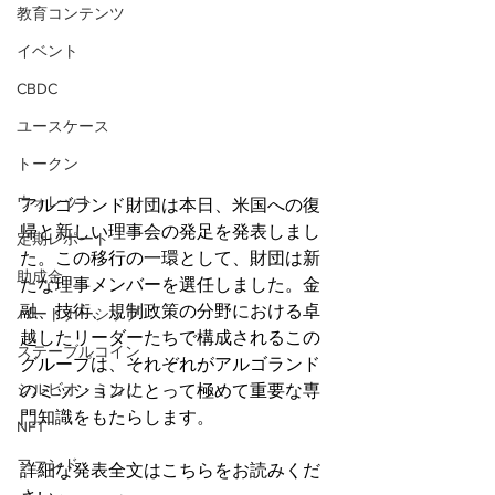
教育コンテンツ
イベント
CBDC
ユースケース
トークン
ウォレット
アルゴランド財団は本日、米国への復
帰と新しい理事会の発足を発表しまし
定期レポート
た。この移行の一環として、財団は新
助成金
たな理事メンバーを選任しました。金
融、技術、規制政策の分野における卓
パートナーシップ
越したリーダーたちで構成されるこの
ステーブルコイン
グループは、それぞれがアルゴランド
シルビオ・ミカリ
のミッションにとって極めて重要な専
門知識をもたらします。
NFT
ファンド
詳細な発表全文はこちらをお読みくだ