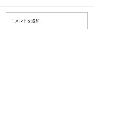
コメントを追加…
アルゴランドのポスト量
マルチシグ：人
子暗号（PQC）ロードマ
のセキュリティ
ップ