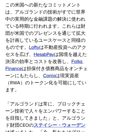
この米国への新たなコミットメント
は、アルゴランドの技術がすでに世界
中の実用的な金融課題の解決に使われ
ている時期に行われます。これらは財
団が米国でのプレゼンスを通じて拡大
を計画しているユースケースと同様の
ものです。
Lofty
は不動産投資へのアク
セスを広げ、
HesabPay
は国境を越えた
決済の効率とコストを改善し、
Folks 
Finance
は担保付き債務商品をオンチェ
ーンにもたらし、
Conio
は現実資産
（RWA）のトークン化を可能にしてい
ます。
「アルゴランドは常に、ブロックチェ
ーン技術で人々をエンパワーすること
を目指してきました」と、アルゴラン
ド財団CEOの
ステイシー・ウォーデン