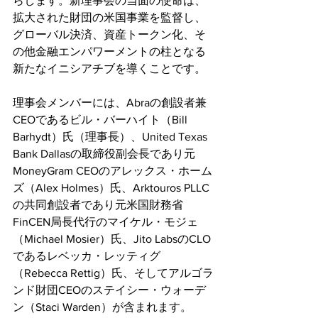
らします。新理事会の当面の使命は、
拡大された財団の米国事業を監督し、
グローバル決済、資産トークン化、そ
の他金融エンパワーメントの柱となる
新たなイニシアチブを導くことです。
理事会メンバーには、Abraの創設者兼
CEOであるビル・バーハイト（Bill 
Barhydt）氏（理事長）、United Texas 
Bank Dallasの取締役副会長であり元
MoneyGram CEOのアレックス・ホーム
ズ（Alex Holmes）氏、Arktouros PLLC
の共同創設者であり元米国財務省
FinCEN局長代行のマイケル・モジェ
（Michael Mosier）氏、Jito LabsのCLO
であるレベッカ・レッティグ
（Rebecca Rettig）氏、そしてアルゴラ
ンド財団CEOのステイシー・ウォーデ
ン（Staci Warden）が含まれます。