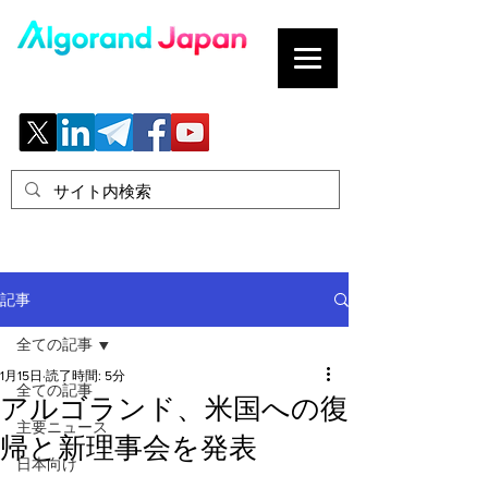
ブロックチェーンの「正解」を、日本へ。
記事
全ての記事
1月15日
読了時間: 5分
全ての記事
アルゴランド、米国への復
主要ニュース
帰と新理事会を発表
日本向け