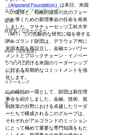
メタバース
（Algorand Foundation）
は本日、米国
スポンサー／ファンディング
への復帰と、戦略的成長の次のフェー
ズを導くための新理事会の任命を発表
監査
しました。マサチューセッツ工科大学
政府系／公共セクター
（MIT）での先駆的な研究に端を発する
DAO
アルゴランド財団は、デラウェア州に
米国本部を再設立し、金融エンパワー
RWA（現実資産）
メントとブロックチェーン・イノベー
ケーススタディ
ションにおける米国のリーダーシップ
に対する長期的なコミットメントを強
インパクト
化します。
ステーキング
この移行の一環として、財団は新任理
AlgorandCan
事会を紹介しました。金融、技術、規
AI
制政策の分野における卓越したリーダ
ーたちで構成されるこのグループは、
それぞれがアルゴランドのミッション
にとって極めて重要な専門知識をもた