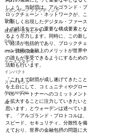
メタバース
しょう。当財団は、アルゴランド・ブ
スポンサー／ファンディング
ロックチェーン・ネットワークが、こ
監査
の新しく出現したデジタル・ファース
トの経済モデルの重要な構成要素とな
政府系／公共セクター
るよう尽力します。同時に、この新し
DAO
い経済が包括的であり、ブロックチェ
ーン技術の金融上のメリットが世界中
RWA（現実資産）
の誰もが享受できるようにするための
ケーススタディ
活動も行います。
インパクト
「これまで財団が成し遂げてきたこと
ステーキング
を土台にして、コミュニティやグロー
AlgorandCan
バル・パートナーへのコミットメント
を拡大することに注力していきたいと
AI
思います」とウォーデンは述べていま
す。「アルゴランド・プロトコルは、
スピード、セキュリティ、分散性を備
えており、世界の金融包摂の問題に大