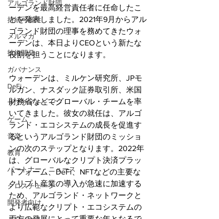
アルゴランド財団
ーデンを最高経営責任者に任命したこ
とを発表しました。2021年9月からアル
持続可能性
ゴランド財団の理事を務めてきたウォ
メルマガ
ーデンは、本日よりCEOという新たな
技術開発
役割を担うことになります。
ガバナンス
ウォーデンは、ミルケン研究所、JPモ
DeFi
ルガン、ナスダック証券取引所、米国
財務省などでグローバル・チームを率
サプライチェーン
いてきました。彼女の就任は、アルゴ
ゲーム
ランド・エコシステムの成長を促進す
音楽
るというアルゴランド財団のミッショ
ンの次のステップとなります。2022年
教育
は、グローバルなクリプト決済プラッ
パートナー・ニュース
トフォーム、DeFi、NFTなどの主要な
クリプト産業の導入が急速に加速する
クロスチェーン
ため、アルゴランド・ネットワークと
開発者向け
より広範なクリプト・エコシステムの
両方の発展にとって重要な年となるで