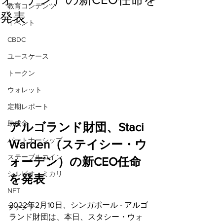
教育コンテンツ
発表
イベント
CBDC
ユースケース
トークン
ウォレット
定期レポート
助成金
アルゴランド財団、Staci 
パートナーシップ
Warden（ステイシー・ウ
ステーブルコイン
ォーデン）の新CEO任命
シルビオ・ミカリ
を発表
NFT
2022年2月10日、シンガポール - アルゴ
ファンド
ランド財団は、本日、スタシー・ウォ