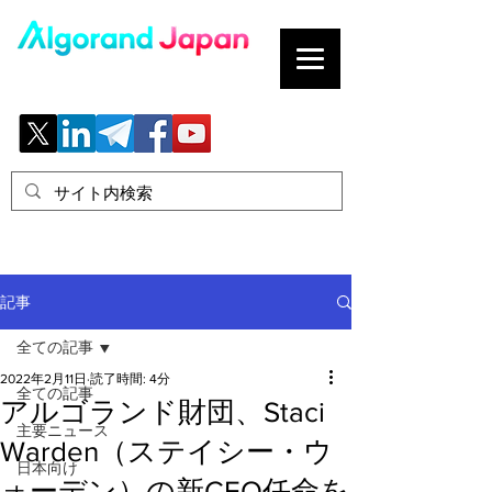
ブロックチェーンの「正解」を、日本へ。
記事
全ての記事
2022年2月11日
読了時間: 4分
全ての記事
アルゴランド財団、Staci
主要ニュース
Warden（ステイシー・ウ
日本向け
ォーデン）の新CEO任命を