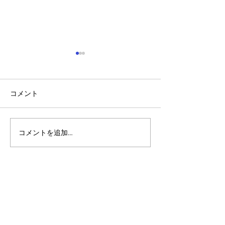
コメント
コメントを追加…
アルゴランドのポスト量
マルチシグ：人
子暗号（PQC）ロードマ
のセキュリティ
ップ