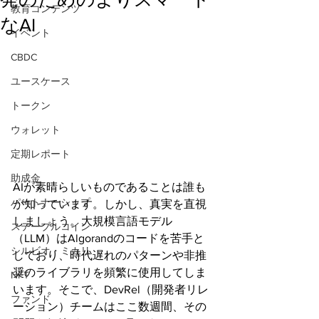
教育コンテンツ
なAI
イベント
CBDC
ユースケース
トークン
ウォレット
定期レポート
助成金
AIが素晴らしいものであることは誰も
パートナーシップ
が知っています。しかし、真実を直視
しましょう。大規模言語モデル
ステーブルコイン
（LLM）はAlgorandのコードを苦手と
シルビオ・ミカリ
しており、時代遅れのパターンや非推
奨のライブラリを頻繁に使用してしま
NFT
います。そこで、DevRel（開発者リレ
ファンド
ーション）チームはここ数週間、その