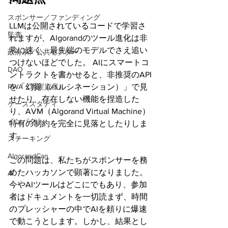
メタバース
スポンサー／ファンディング
LLMは公開されているコードで学習さ
監査
れますが、Algorandのツール進化は非
常に速く、最先端のモデルでさえ追い
政府系／公共セクター
つけないほどでした。 AIにスマートコ
DAO
ントラクトを書かせると、非推奨のAPI
を「幻覚（ハルシネーション）」で見
RWA（現実資産）
せたり、存在しない機能を捏造した
ケーススタディ
り、AVM（Algorand Virtual Machine）
インパクト
特有の制約を完全に見落としたりしま
す。
ステーキング
AlgorandCan
この問題は、私たちがスポンサーを務
めたハッカソンで顕著になりました。
AI
今やAIツールはどこにでもあり、参加
者はドキュメントを一切読まず、時間
のプレッシャーの中でAIを頼りに爆速
で動こうとします。しかし、結果とし