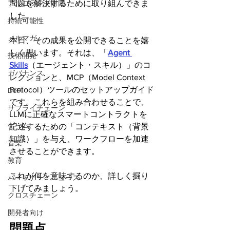
問題を解決するために取り組んできま
アルゴランド財団
した。
持続可能性
メルマガ
本日、その成果を公開できることを嬉
しく思います。それは、「
Agent 
技術開発
Skills
（エージェント・スキル）」のコ
ガバナンス
レクションと、MCP（Model Context 
Protocol）ツールのセットアップガイド
DeFi
です。これらを組み合わせることで、
サプライチェーン
LLMに正確なスマートコントラクトを
ゲーム
記述するための「コンテキスト（背景
知識）」を与え、ワークフローを加速
音楽
させることができます。
教育
これが何を意味するのか、詳しく掘り
パートナー・ニュース
下げてみましょう。
クロスチェーン
開発者向け
問題点