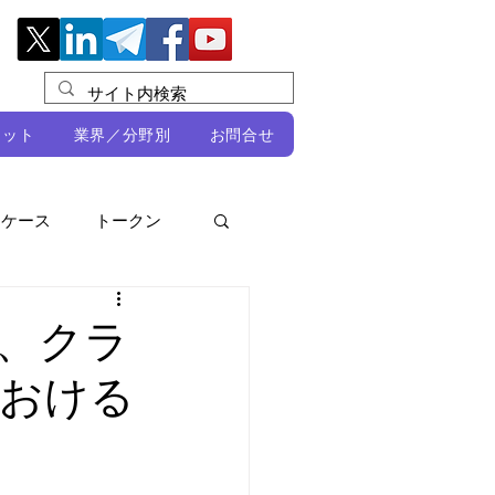
レット
業界／分野別
お問合せ
スケース
トークン
ルビオ・ミカリ
NFT
し、クラ
おける
DeFi
ン
開発者向け