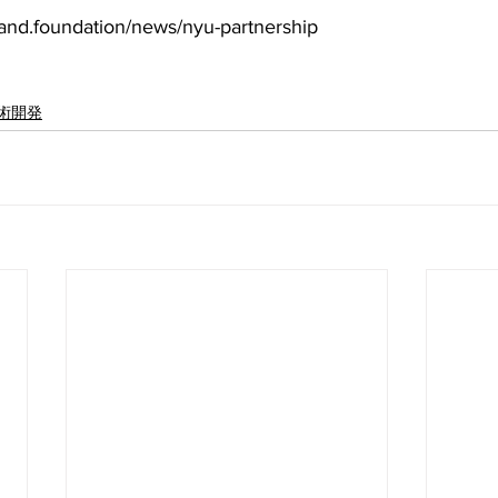
d.foundation/news/nyu-partnership
術開発