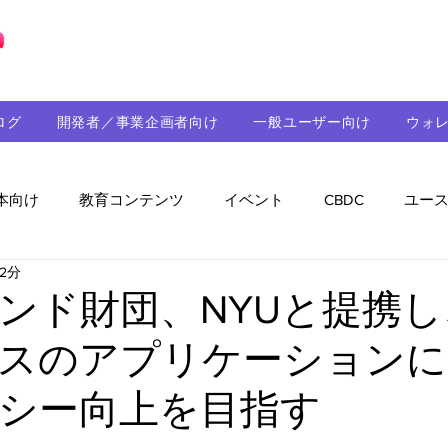
ブロックチェーンの「正解」を、日本へ。
ログ
開発者／事業企画者向け
一般ユーザー向け
ウォ
本向け
教育コンテンツ
イベント
CBDC
ユー
2分
助成金
パートナーシップ
ステーブルコイン
シ
ンド財団、NYUと提携
スのアプリケーションに
持続可能性
メルマガ
技術開発
ガバナンス
シー向上を目指す
音楽
教育
パートナー・ニュース
クロスチェー