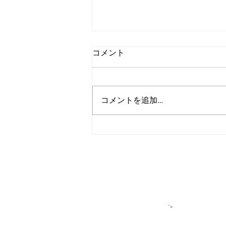
コメント
コメントを追加…
アルゴランド、2027年までの
広範な耐量子レジリエンス達
成を目標に設定
＞各種お問い合
​＞
★アルゴラン