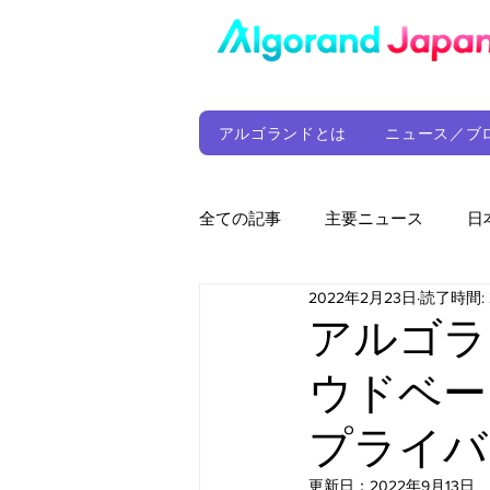
アルゴランドとは
ニュース／ブ
全ての記事
主要ニュース
日
2022年2月23日
読了時間: 
ウォレット
定期レポート
アルゴラ
ウドベー
ファンド
アルゴランド財団
プライバ
サプライチェーン
ゲーム
更新日：
2022年9月13日