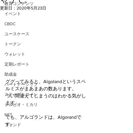
教育コンテンツ
更新日：
2020年5月23日
イベント
CBDC
ユースケース
トークン
ウォレット
定期レポート
助成金
ググってみると、Algolandというスペ
パートナーシップ
ルミスがまあまあの数あります。
ステーブルコイン
つい間違えてしまうのはわかる気がし
ます。
シルビオ・ミカリ
NFT
でも、アルゴランドは、Algorandで
す。
ファンド