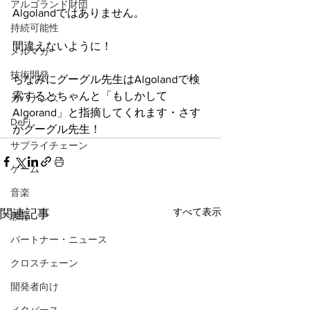
アルゴランド財団
Algolandではありません。
持続可能性
間違えないように！
メルマガ
技術開発
ちなみにグーグル先生はAlgolandで検
索するとちゃんと「もしかして
ガバナンス
Algorand」と指摘してくれます・さす
DeFi
がグーグル先生！
サプライチェーン
ゲーム
音楽
すべて表示
関連記事
教育
パートナー・ニュース
クロスチェーン
開発者向け