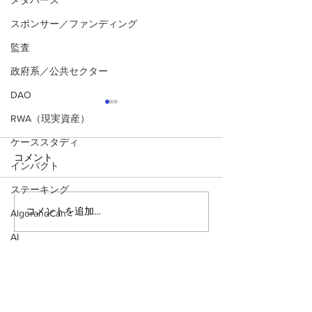
メタバース
スポンサー／ファンディング
監査
政府系／公共セクター
DAO
RWA（現実資産）
ケーススタディ
コメント
インパクト
ステーキング
コメントを追加…
アルゴランドのポスト量
アルゴランド・
AlgorandCan
子暗号（PQC）ロードマ
子レジャー（台
AI
ップ