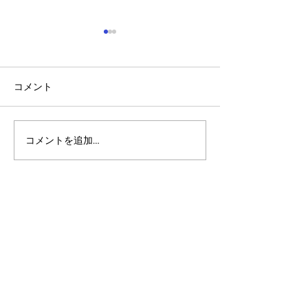
コメント
コメントを追加…
スーパーボウルとAlpha
「Pera Fund
Arcade：急成長する予測
ンド）」の登場
市場の内側