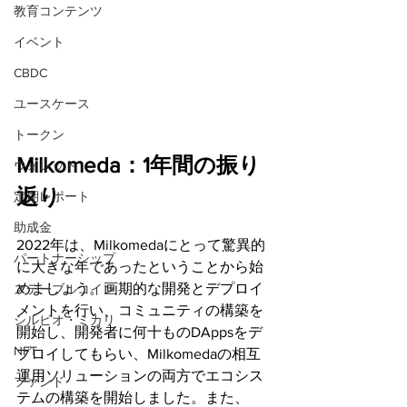
教育コンテンツ
イベント
CBDC
ユースケース
トークン
Milkomeda：1年間の振り
ウォレット
返り
定期レポート
助成金
2022年は、Milkomedaにとって驚異的
パートナーシップ
に大きな年であったということから始
めましょう。画期的な開発とデプロイ
ステーブルコイン
メントを行い、コミュニティの構築を
シルビオ・ミカリ
開始し、開発者に何十ものDAppsをデ
NFT
プロイしてもらい、Milkomedaの相互
運用ソリューションの両方でエコシス
ファンド
テムの構築を開始しました。また、