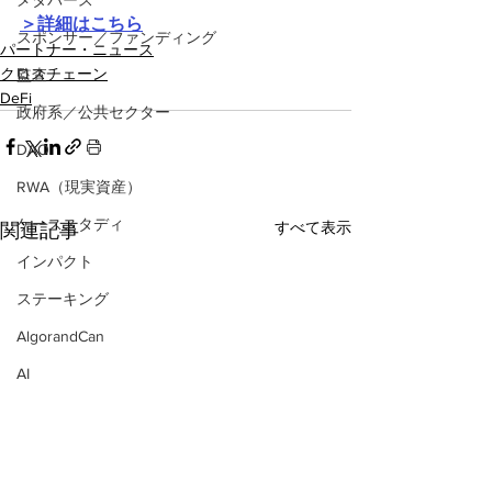
メタバース
＞詳細はこちら
スポンサー／ファンディング
パートナー・ニュース
クロスチェーン
監査
DeFi
政府系／公共セクター
DAO
RWA（現実資産）
ケーススタディ
すべて表示
関連記事
インパクト
ステーキング
AlgorandCan
AI