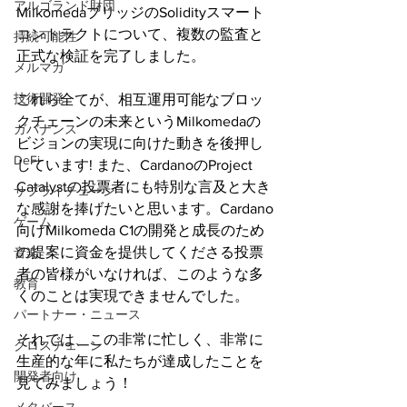
アルゴランド財団
MilkomedaブリッジのSolidityスマート
コントラクトについて、複数の監査と
持続可能性
正式な検証を完了しました。
メルマガ
技術開発
これら全てが、相互運用可能なブロッ
クチェーンの未来というMilkomedaの
ガバナンス
ビジョンの実現に向けた動きを後押し
DeFi
しています! また、CardanoのProject 
Catalystの投票者にも特別な言及と大き
サプライチェーン
な感謝を捧げたいと思います。Cardano
ゲーム
向けMilkomeda C1の開発と成長のため
の提案に資金を提供してくださる投票
音楽
者の皆様がいなければ、このような多
教育
くのことは実現できませんでした。
パートナー・ニュース
それでは、この非常に忙しく、非常に
クロスチェーン
生産的な年に私たちが達成したことを
開発者向け
見てみましょう！