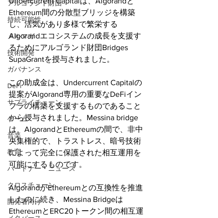
Undercurrent Capitalは、Algorandと
アルゴランド財団
Ethereum間の分散型ブリッジを構築
持続可能性
し、活気があり多様で繁栄する
Algorandエコシステムの成長を支援す
メルマガ
るためにアルゴランド財団Bridges 
技術開発
SupaGrantを授与されました。
ガバナンス
この助成金は、Undercurrent Capitalの
DeFi
提案がAlgorand専用の重要なDeFiイン
サプライチェーン
フラの構築を支援するものであること
から授与されました。Messina bridge
ゲーム
は、AlgorandとEthereumの間で、非中
音楽
央集権的で、トラストレス、暗号技術
教育
によって完全に保護された相互運用を
可能にするものです。
パートナー・ニュース
クロスチェーン
AlgorandがEthereumとの互換性を推進
したのに続き、Messina Bridgeは
開発者向け
EthereumとERC20トークン間の相互運