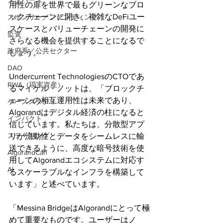
メタバース
用性の扉を世界で最もグリーンなブロ
ックチェーンに開き、複雑なDeFiユー
スポンサー／ファンディング
スケースとバリューチェーンの開発に
監査
さらなる機会を提供することになるで
政府系／公共セクター
しょう。
DAO
Undercurrent TechnologiesのCTOであ
RWA（現実資産）
るマイケル・ノットは、「ブロックチ
ェーンの相互運用性は未来であり、
ケーススタディ
Algorandはデジタル経済の柱になると
インパクト
信じています。私たちは、分散型アプ
ステーキング
リが流動性とデータをシームレスに輸
送できるように、高度な暗号技術を使
AlgorandCan
用してAlgorandエコシステムに対応す
AI
るスケーラブルなインフラを構築して
います」と述べています。
「Messina BridgeはAlgorandにとって極
めて重要なものです。ユーザーはノ