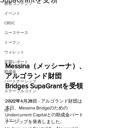
教育コンテンツ
イベント
CBDC
ユースケース
トークン
ウォレット
定期レポート
Messina（メッシーナ）、
助成金
アルゴランド財団
パートナーシップ
Bridges SupaGrantを受領
ステーブルコイン
シルビオ・ミカリ
2022年4月28日 - アルゴランド財団は
本日、Messina Bridgeのための
NFT
Undercurrent Capitalとの助成金パート
ファンド
ナーシップを発表しました。