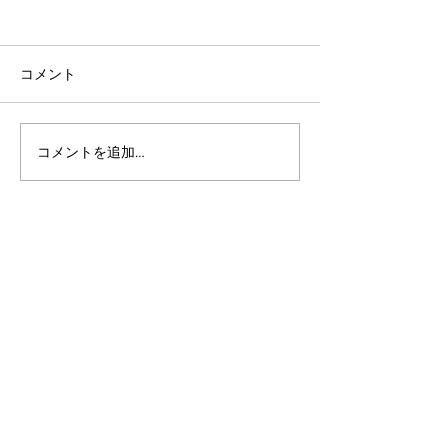
コメント
コメントを追加…
アルゴランドのポスト量
マルチシグ：人
子暗号（PQC）ロードマ
のセキュリティ
ップ