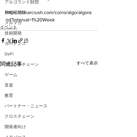
アルゴランド財団
https://lunarcrush.com/coins/algo/algora
持続可能性
nd?interval=1%20Week
メルマガ
イベント
技術開発
ガバナンス
DeFi
すべて表示
関連記事
サプライチェーン
ゲーム
音楽
教育
パートナー・ニュース
クロスチェーン
開発者向け