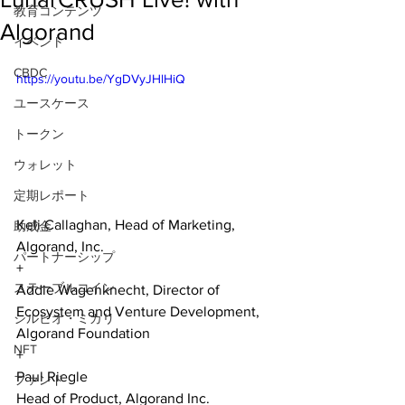
教育コンテンツ
Algorand
イベント
CBDC
https://youtu.be/YgDVyJHlHiQ
ユースケース
トークン
ウォレット
定期レポート
Keli Callaghan, Head of Marketing, 
助成金
Algorand, Inc.
パートナーシップ
+
ステーブルコイン
Addie Wagenknecht, Director of 
Ecosystem and Venture Development,
シルビオ・ミカリ
Algorand Foundation
NFT
+
Paul Riegle
ファンド
Head of Product, Algorand Inc.