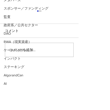
メタバース
スポンサー／ファンディング
監査
政府系／公共セクター
コメント
DAO
RWA（現実資産）
コメントを追加…
ケーススタディ
2025年 Algorand Startup
【リキャップ】
Challenges 受賞者の発表
壁を打ち破る：Alg
インパクト
India Summit 20
ステーキング
AlgorandCan
AI