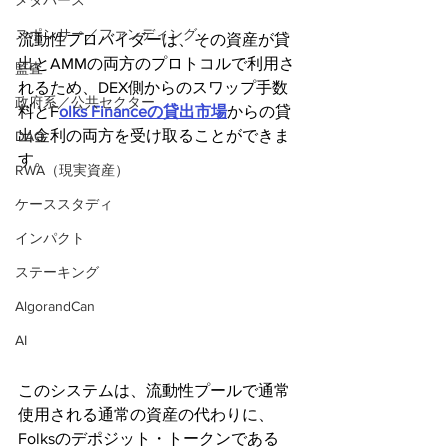
メタバース
スポンサー／ファンディング
流動性プロバイダーは、その資産が貸
出とAMMの両方のプロトコルで利用さ
監査
れるため、DEX側からのスワップ手数
政府系／公共セクター
料とF
olks Financeの貸出市場
からの貸
出金利の両方を受け取ることができま
DAO
す。
RWA（現実資産）
ケーススタディ
インパクト
ステーキング
AlgorandCan
AI
このシステムは、流動性プールで通常
使用される通常の資産の代わりに、
Folksのデポジット・トークンである