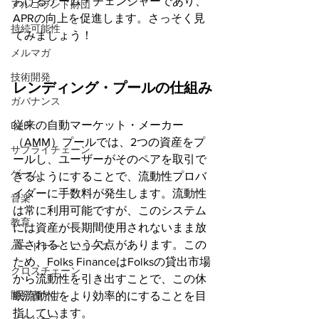
おけるゲーム・チェンジャーであり、
アルゴランド財団
APRの向上を促進します。さっそく見
持続可能性
てみましょう！
メルマガ
技術開発
レンディング・プールの仕組み
ガバナンス
従来の自動マーケット・メーカー
DeFi
（AMM）プールでは、2つの資産をプ
サプライチェーン
ールし、ユーザーがそのペアを取引で
ゲーム
きるようにすることで、流動性プロバ
イダーに手数料が発生します。流動性
音楽
は常に利用可能ですが、このシステム
教育
には資産が長期間使用されないまま放
置されるという欠点があります。この
パートナー・ニュース
ため、Folks FinanceはFolksの貸出市場
クロスチェーン
から流動性を引き出すことで、この休
開発者向け
眠流動性をより効率的にすることを目
指しています。