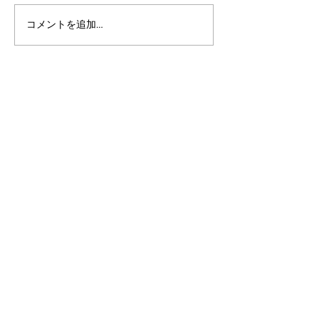
コメントを追加…
アルゴランドのポスト量
アルゴランドでE
子暗号（PQC）ロードマ
レットが利用可
ップ
xChain Account
MetaMask、Rab
Coinbase Wal
始