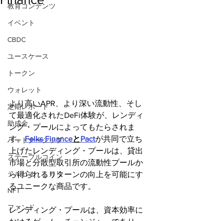
教育コンテンツ
イベント
CBDC
ユースケース
トークン
ウォレット
より高いAPR、より深い流動性、そし
定期レポート
て最適化されたDeFi体験が、レンディ
助成金
ング・プールによってもたらされま
す。
Folks Finance
と
Pact
が共同で立ち
パートナーシップ
上げたレンディング・プールは、貸出
ステーブルコイン
市場と分散型取引所の流動性プールか
シルビオ・ミカリ
ら得られるリターンの向上を可能にす
るユニークな商品です。
NFT
ファンド
レンディング・プールは、資本効率に