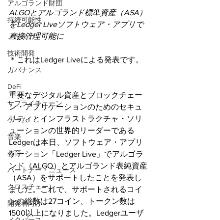
アルゴランド財団
ALGOとアルゴランド標準資産（ASA）
持続可能性
をLedger Liveソフトウェア・アプリで
直接管理可能に
メルマガ
技術開発
＊これはLedger Liveによる発表です。
ガバナンス
DeFi
重要なデジタル資産とブロックチェー
サプライチェーン
ン・アプリケーションのためのセキュ
リティとインフラストラクチャ・ソリ
ゲーム
ューションの世界的リーダーである
音楽
Ledgerは本日、ソフトウェア・アプリ
教育
ケーション「Ledger Live」でアルゴラ
ンド（ALGO）とアルゴランド表純資産
パートナー・ニュース
（ASA）をサポートしたことを発表し
クロスチェーン
ました。これで、サポートされるコイ
ンの総数は27コイン、トークン数は
開発者向け
1500以上になりました。Ledgerユーザ