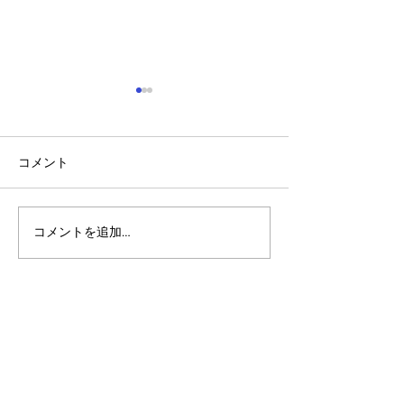
コメント
コメントを追加…
アルゴランドのポスト量
マルチシグ：人
子暗号（PQC）ロードマ
のセキュリティ
ップ