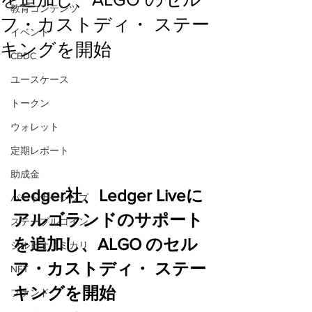
教育コンテンツ
フ・カストディ・ ステー
イベント
キングを開始
CBDC
ユースケース
トークン
ウォレット
定期レポート
助成金
Ledger社、Ledger Liveに
パートナーシップ
アルゴランドのサポート
ステーブルコイン
を追加し、ALGO のセル
シルビオ・ミカリ
フ・カストディ・ ステー
NFT
キングを開始
ファンド