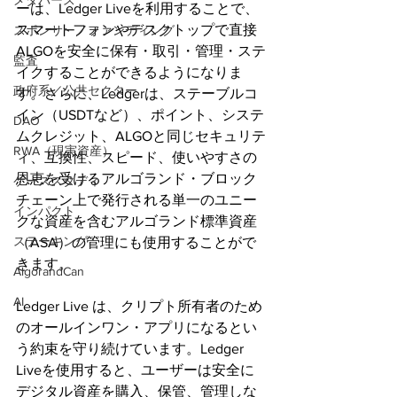
メタバース
ーは、Ledger Liveを利用することで、
スマートフォンやデスクトップで直接
スポンサー／ファンディング
ALGOを安全に保有・取引・管理・ステ
監査
イクすることができるようになりま
政府系／公共セクター
す。さらに、Ledgerは、ステーブルコ
イン（USDTなど）、ポイント、システ
DAO
ムクレジット、ALGOと同じセキュリテ
RWA（現実資産）
ィ、互換性、スピード、使いやすさの
恩恵を受けるアルゴランド・ブロック
ケーススタディ
チェーン上で発行される単一のユニー
インパクト
クな資産を含むアルゴランド標準資産
ステーキング
（ASA）の管理にも使用することがで
きます。
AlgorandCan
AI
Ledger Live は、クリプト所有者のため
のオールインワン・アプリになるとい
う約束を守り続けています。Ledger 
Liveを使用すると、ユーザーは安全に
デジタル資産を購入、保管、管理しな