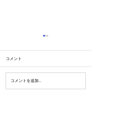
コメント
コメントを追加…
アルゴランドのポスト量
アルゴランド・
子暗号（PQC）ロードマ
子レジャー（台
ップ