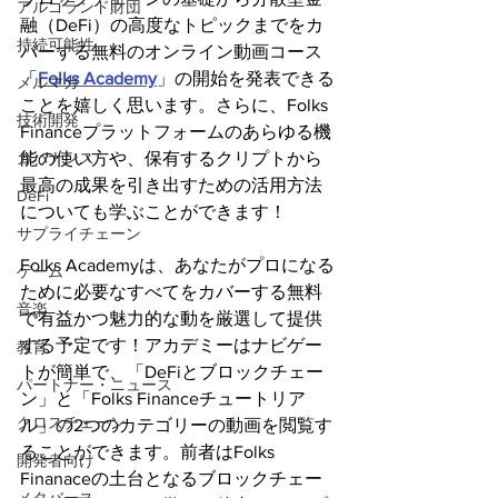
アルゴランド財団
融（DeFi）の高度なトピックまでをカ
持続可能性
バーする無料のオンライン動画コース
「
Folks Academy
」の開始を発表できる
メルマガ
ことを嬉しく思います。さらに、Folks 
技術開発
Financeプラットフォームのあらゆる機
能の使い方や、保有するクリプトから
ガバナンス
最高の成果を引き出すための活用方法
DeFi
についても学ぶことができます！
サプライチェーン
Folks Academyは、あなたがプロになる
ゲーム
ために必要なすべてをカバーする無料
音楽
で有益かつ魅力的な動を厳選して提供
する予定です！アカデミーはナビゲー
教育
トが簡単で、「DeFiとブロックチェー
パートナー・ニュース
ン」と「Folks Financeチュートリア
クロスチェーン
ル」の2つのカテゴリーの動画を閲覧す
ることができます。前者はFolks 
開発者向け
Finanaceの土台となるブロックチェー