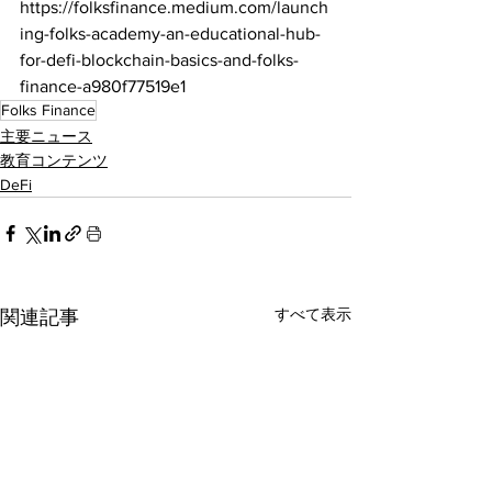
https://folksfinance.medium.com/launch
ing-folks-academy-an-educational-hub-
for-defi-blockchain-basics-and-folks-
finance-a980f77519e1
Folks Finance
主要ニュース
教育コンテンツ
DeFi
すべて表示
関連記事