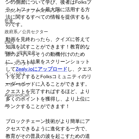
メタバース
ンの側面について学び、後者はFolksプ
ラットフォームを最大限に活用する方
スポンサー／ファンディング
法に関するすべての情報を提供するも
監査
のです。
政府系／公共セクター
動画を見終わったら、クイズに答えて
DAO
知識を試すことができます！教育的な
RWA（現実資産）
旅のよりいっそうの動機付けのため
に、テスト結果をスクリーンショット
ケーススタディ
して
Zealy.ioにアップロード
し、クエス
インパクト
トを完了するとFolksコミュニティのリ
ーダーボードに入ることができます。
ステーキング
クエストを完了すればするほど、より
AlgorandCan
多くのポイントを獲得し、より上位に
AI
ランクすることができます！
ブロックチェーン技術がより簡単にア
クセスできるように進化する一方で、
教育がその普及の波を起こすための道