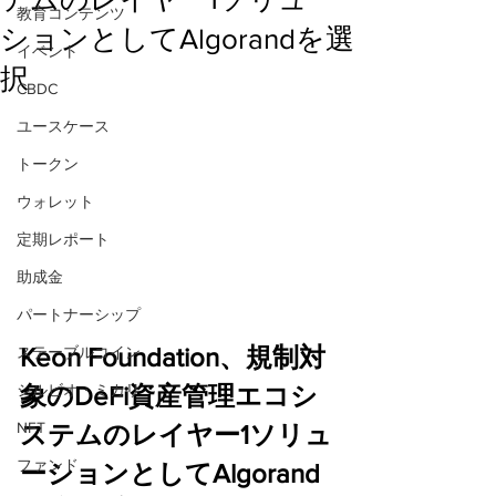
教育コンテンツ
ションとしてAlgorandを選
イベント
択
CBDC
ユースケース
トークン
ウォレット
定期レポート
助成金
パートナーシップ
Keon Foundation、規制対
ステーブルコイン
シルビオ・ミカリ
象のDeFi資産管理エコシ
NFT
ステムのレイヤー1ソリュ
ファンド
ーションとしてAlgorand