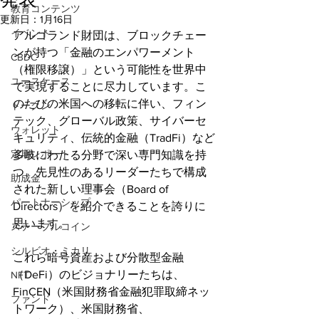
教育コンテンツ
更新日：
1月16日
イベント
アルゴランド財団は、ブロックチェー
ンが持つ「金融のエンパワーメント
CBDC
（権限移譲）」という可能性を世界中
ユースケース
で実現することに尽力しています。こ
のたびの米国への移転に伴い、フィン
トークン
テック、グローバル政策、サイバーセ
ウォレット
キュリティ、伝統的金融（TradFi）など
定期レポート
多岐にわたる分野で深い専門知識を持
つ、先見性のあるリーダーたちで構成
助成金
された新しい理事会（Board of 
パートナーシップ
Directors）を紹介できることを誇りに
思います。
ステーブルコイン
シルビオ・ミカリ
これら暗号資産および分散型金融
（DeFi）のビジョナリーたちは、
NFT
FinCEN（米国財務省金融犯罪取締ネッ
ファンド
トワーク）、米国財務省、