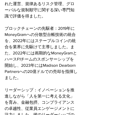
れた運営、規律あるリスク管理、グロ
ーバルな規制順守に関する深い専門知
識で評価を得ました。
ブロックチェーンの先駆者：2019年に
MoneyGramへの分散型台帳技術の統合
を、2022年にはステーブルコインの統
合を業界に先駆けて主導しました。ま
た、2022年には画期的なMoneyGramと
ハースF1チームのスポンサーシップを
開始し、2023年にはMadison Dearborn 
Partnersへの20億ドルでの売却を指揮し
ました。
リーダーシップ：イノベーションを推
進しながら「人を第一に考える文化」
を育み、金融包摂、コンプライアンス
の卓越性、従業員エンゲージメントに
注力しました。彼のリーダーシップの