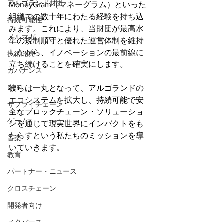
アルゴランド財団
MoneyGram（マネーグラム）といった
組織での数十年にわたる経験を持ち込
持続可能性
みます。これにより、当財団が最高水
メルマガ
準の規制順守と優れた運営体制を維持
しながら、イノベーションの最前線に
技術開発
立ち続けることを確実にします。
ガバナンス
DeFi
彼らは一丸となって、アルゴランドの
エコシステムを拡大し、持続可能で安
サプライチェーン
全なブロックチェーン・ソリューショ
ゲーム
ンを通じて現実世界にインパクトをも
たらすという私たちのミッションを導
音楽
いていきます。
教育
パートナー・ニュース
クロスチェーン
開発者向け