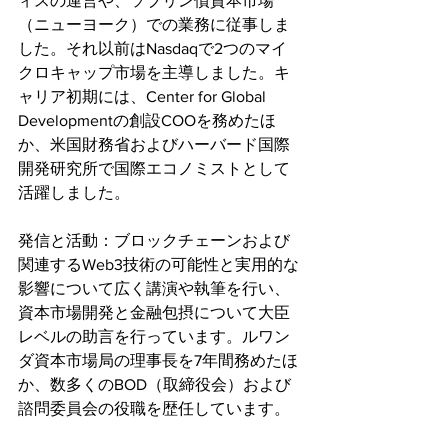
ィスの運営や、ソブリン債資本市場
（ニューヨーク）での業務に従事しま
した。それ以前はNasdaqで2つのマイ
クロキャップ市場を主導しました。キ
ャリア初期には、Center for Global 
Developmentの創設COOを務めたほ
か、米国財務省およびハーバード国際
開発研究所で国際エコノミストとして
活躍しました。
発信と活動：ブロックチェーンおよび
関連するWeb3技術の可能性と実用的な
影響について広く講演や執筆を行い、
資本市場開発と金融包摂について大臣
レベルの助言を行っています。ルワン
ダ資本市場局の理事長を7年間務めたほ
か、数多くのBOD（取締役会）および
諮問委員会の役職を歴任しています。