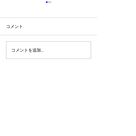
コメント
コメントを追加…
アルゴランドのポスト量
マルチシグ：人
子暗号（PQC）ロードマ
のセキュリティ
ップ