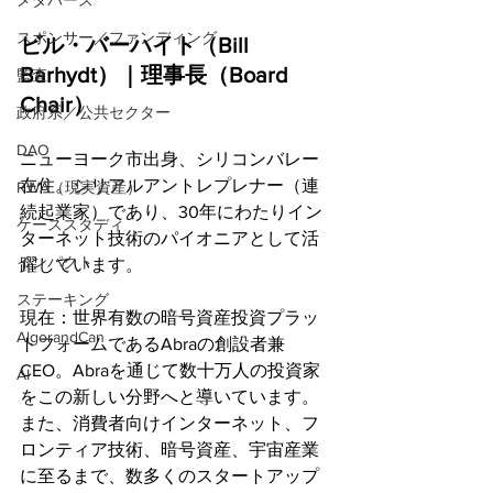
メタバース
スポンサー／ファンディング
ビル・バーハイト（Bill 
Barhydt）｜理事長（Board 
監査
Chair）
政府系／公共セクター
DAO
ニューヨーク市出身、シリコンバレー
在住。シリアルアントレプレナー（連
RWA（現実資産）
続起業家）であり、30年にわたりイン
ケーススタディ
ターネット技術のパイオニアとして活
インパクト
躍しています。
ステーキング
現在：世界有数の暗号資産投資プラッ
AlgorandCan
トフォームであるAbraの創設者兼
CEO。Abraを通じて数十万人の投資家
AI
をこの新しい分野へと導いています。
また、消費者向けインターネット、フ
ロンティア技術、暗号資産、宇宙産業
に至るまで、数多くのスタートアップ