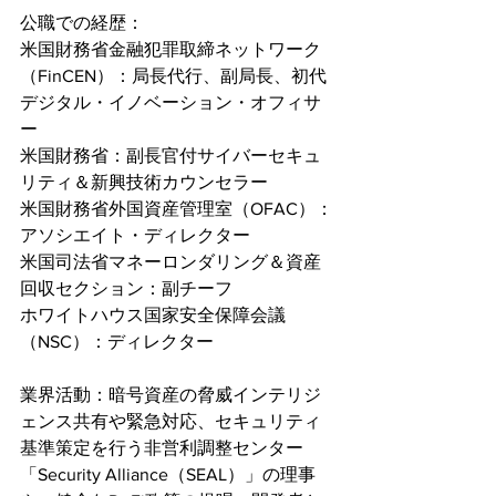
公職での経歴：
米国財務省金融犯罪取締ネットワーク
（FinCEN）：局長代行、副局長、初代
デジタル・イノベーション・オフィサ
ー
米国財務省：副長官付サイバーセキュ
リティ＆新興技術カウンセラー
米国財務省外国資産管理室（OFAC）：
アソシエイト・ディレクター
米国司法省マネーロンダリング＆資産
回収セクション：副チーフ
ホワイトハウス国家安全保障会議
（NSC）：ディレクター
業界活動：暗号資産の脅威インテリジ
ェンス共有や緊急対応、セキュリティ
基準策定を行う非営利調整センター
「Security Alliance（SEAL）」の理事