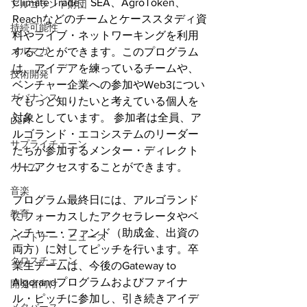
Climate Trade、SEA、AgroToken、
アルゴランド財団
Reachなどのチームとケーススタディ資
持続可能性
料やライブ・ネットワーキングを利用
メルマガ
することができます。このプログラム
は、アイデアを練っているチームや、
技術開発
ベンチャー企業への参加やWeb3につい
ガバナンス
てもっと知りたいと考えている個人を
対象としています。 参加者は全員、ア
DeFi
ルゴランド・エコシステムのリーダー
サプライチェーン
たちが参加するメンター・ディレクト
リにアクセスすることができます。
ゲーム
音楽
プログラム最終日には、アルゴランド
教育
にフォーカスしたアクセラレータやベ
ンチャー・ファンド（助成金、出資の
パートナー・ニュース
両方）に対してピッチを行います。卒
クロスチェーン
業生チームは、今後のGateway to 
Algorandプログラムおよびファイナ
開発者向け
ル・ピッチに参加し、引き続きアイデ