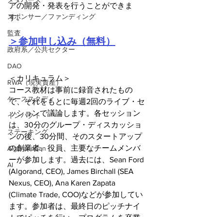
メタバース
アの開発・発表を行うことができま
スポンサー／ファンディング
す。
監査
＞参加申し込み（無料）
政府系／公共セクター
DAO
＜カリキュラム＞
RWA（現実資産）
コース教材は事前に録音されたもの
ケーススタディ
で、それをもとに毎週2回のライブ・セ
ッションで議論します。各セッション
インパクト
は、30分のグループ・ディスカッショ
ステーキング
ンの後、30分間、そのスタートアップ
の創業者、役員、主要なチームメンバ
AlgorandCan
ーが参加します。過去には、Sean Ford 
AI
(Algorand, CEO), James Birchall (SEA 
Nexus, CEO), Ana Karen Zapata 
(Climate Trade, COO)などが参加してい
ます。参加者は、最終日のピッチナイ