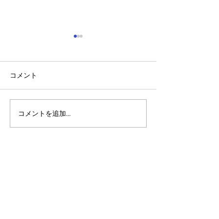
コメント
コメントを追加…
アルゴランドのポスト量
アルゴランド・
子暗号（PQC）ロードマ
子レジャー（台
ップ