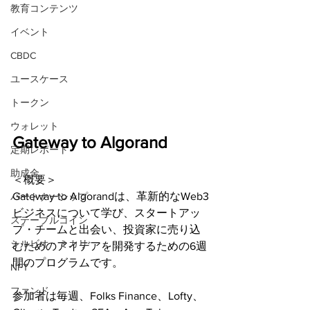
教育コンテンツ
イベント
CBDC
ユースケース
トークン
ウォレット
Gateway to Algorand
定期レポート
助成金
＜概要＞
Gateway to Algorandは、革新的なWeb3
パートナーシップ
ビジネスについて学び、スタートアッ
ステーブルコイン
プ・チームと出会い、投資家に売り込
シルビオ・ミカリ
むためのアイデアを開発するための6週
間のプログラムです。
NFT
ファンド
参加者は毎週、Folks Finance、Lofty、