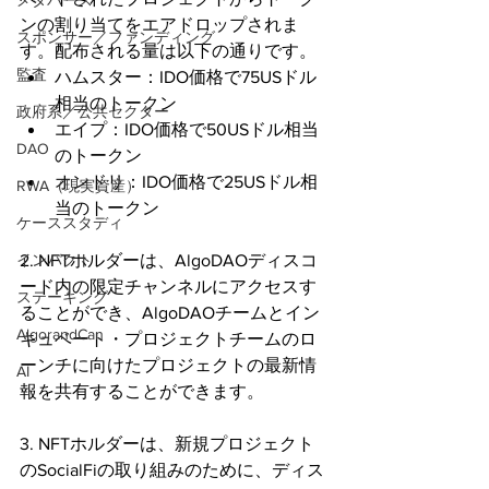
メタバース
ンの割り当てをエアドロップされま
スポンサー／ファンディング
す。配布される量は以下の通りです。
監査
ハムスター：IDO価格で75USドル
相当のトークン
政府系／公共セクター
エイプ：IDO価格で50USドル相当
DAO
のトークン
オンドリ：IDO価格で25USドル相
RWA（現実資産）
当のトークン
ケーススタディ
2. NFTホルダーは、AlgoDAOディスコ
インパクト
ード内の限定チャンネルにアクセスす
ステーキング
ることができ、AlgoDAOチームとイン
AlgorandCan
キュベート・プロジェクトチームのロ
ーンチに向けたプロジェクトの最新情
AI
報を共有することができます。
3. NFTホルダーは、新規プロジェクト
のSocialFiの取り組みのために、ディス