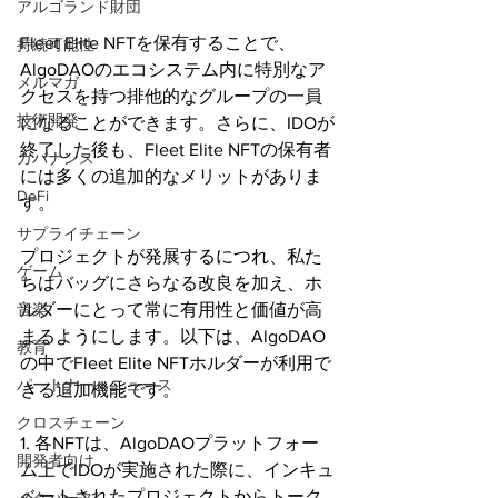
アルゴランド財団
Fleet Elite NFTを保有することで、
持続可能性
AlgoDAOのエコシステム内に特別なア
メルマガ
クセスを持つ排他的なグループの一員
技術開発
になることができます。さらに、IDOが
終了した後も、Fleet Elite NFTの保有者
ガバナンス
には多くの追加的なメリットがありま
DeFi
す。
サプライチェーン
プロジェクトが発展するにつれ、私た
ゲーム
ちはバッグにさらなる改良を加え、ホ
ルダーにとって常に有用性と価値が高
音楽
まるようにします。以下は、AlgoDAO
教育
の中でFleet Elite NFTホルダーが利用で
パートナー・ニュース
きる追加機能です。
クロスチェーン
1. 各NFTは、AlgoDAOプラットフォー
開発者向け
ム上でIDOが実施された際に、インキュ
ベートされたプロジェクトからトーク