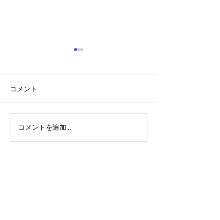
コメント
コメントを追加…
「Pera Fund（ペラ・ファ
アルゴランドDe
ンド）」の登場
塞：Folks Fina
ークス・ファイ
とは？