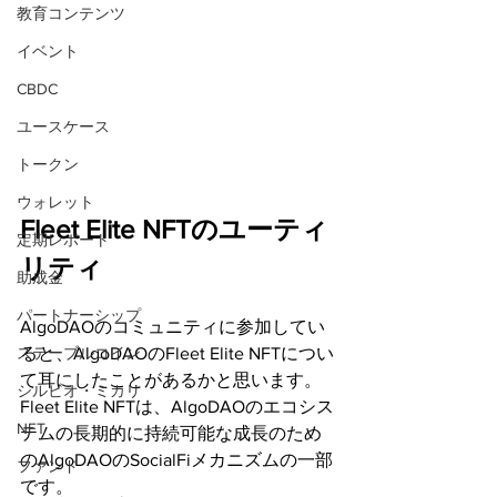
教育コンテンツ
イベント
CBDC
ユースケース
トークン
ウォレット
Fleet Elite NFTのユーティ
定期レポート
リティ
助成金
パートナーシップ
AlgoDAOのコミュニティに参加してい
ると、AlgoDAOのFleet Elite NFTについ
ステーブルコイン
て耳にしたことがあるかと思います。
シルビオ・ミカリ
Fleet Elite NFTは、AlgoDAOのエコシス
NFT
テムの長期的に持続可能な成長のため
のAlgoDAOのSocialFiメカニズムの一部
ファンド
です。