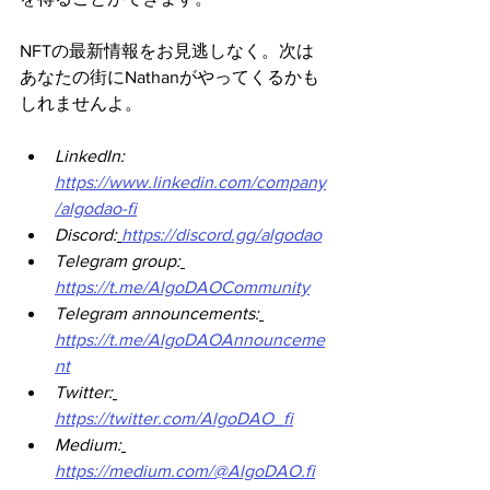
NFTの最新情報をお見逃しなく。次は
あなたの街にNathanがやってくるかも
しれませんよ。
LinkedIn: 
https://www.linkedin.com/company
/algodao-fi
Discord:
https://discord.gg/algodao
Telegram group:
https://t.me/AlgoDAOCommunity
Telegram announcements:
https://t.me/AlgoDAOAnnounceme
nt
Twitter:
https://twitter.com/AlgoDAO_fi
Medium:
https://medium.com/@AlgoDAO.fi