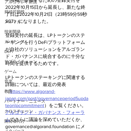
ー候補が参加するための登録受付を
アルゴランド財団
2022年10月15日から延長し、新たな終
持続可能性
了日は2022年10月21日（23時59分59秒 
SGT）になりました。
メルマガ
技術開発
登録受付の延長は、LPトークンのステ
ガバナンス
ーキングを行うDeFiプラットフォーム
が自社のソリューションをアルゴラン
DeFi
ド・ガバナンスに統合するのに十分な
サプライチェーン
時間を提供するためです。
ゲーム
LPトークンのステーキングに関連する
音楽
詳細については、最近の発表
（
https://www.algorand-
教育
japan.com/post/governanceperiod5upda
パートナー・ニュース
teonlpcommitment
）をご覧ください。
クロスチェーン
アルゴランド・ガバナンス・フォーラ
ム
でさらに議論を深めていただくか、
開発者向け
governance@algorand.foundation にメ