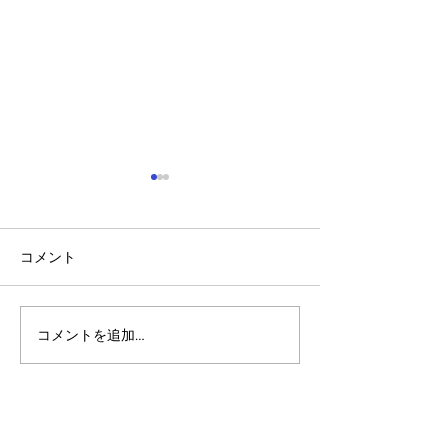
コメント
コメントを追加…
アルゴランドのポスト量
マルチシグ：人
子暗号（PQC）ロードマ
のセキュリティ
ップ