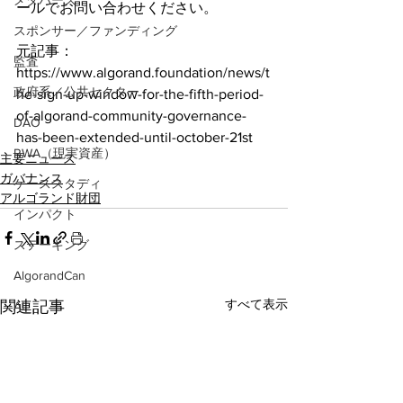
メタバース
ールでお問い合わせください。
スポンサー／ファンディング
元記事：
監査
https://www.algorand.foundation/news/t
政府系／公共セクター
he-sign-up-window-for-the-fifth-period-
of-algorand-community-governance-
DAO
has-been-extended-until-october-21st
RWA（現実資産）
主要ニュース
ガバナンス
ケーススタディ
アルゴランド財団
インパクト
ステーキング
AlgorandCan
すべて表示
関連記事
AI