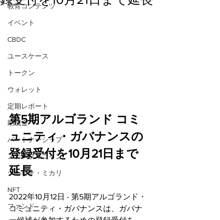
教育コンテンツ
イベント
CBDC
ユースケース
トークン
ウォレット
定期レポート
第5期アルゴランド コミ
助成金
ュニティ・ガバナンスの
パートナーシップ
登録受付を10月21日まで
ステーブルコイン
延長
シルビオ・ミカリ
NFT
2022年10月12日 - 第5期アルゴランド・
ファンド
コミュニティ・ガバナンスは、ガバナ