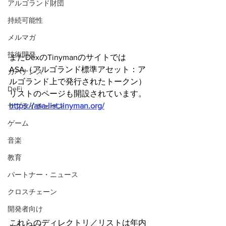
アルゴランド財団
持続可能性
メルマガ
技術開発
またDexのTinymanのサイトでは
ASA（アルゴランド標準アセット：ア
ガバナンス
ルゴランド上で発行されたトークン）
DeFi
リストのページも開設されています。
https://asa-list.tinyman.org/
サプライチェーン
ゲーム
音楽
教育
パートナー・ニュース
クロスチェーン
開発者向け
これらのディレクトリ／リストは年内