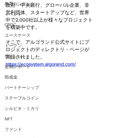
教育コンテンツ
政府・中央銀行、グローバル企業、非
営利団体、スタートアップなど、世界
イベント
中で2,000社以上が様々なプロジェクト
CBDC
を構築中です。
ユースケース
そこで、アルゴランド公式サイトにプ
トークン
ロジェクトのディレクトリ・ページが
ウォレット
開設されました。
https://ecosystem.algorand.com/
定期レポート
助成金
パートナーシップ
ステーブルコイン
シルビオ・ミカリ
NFT
ファンド