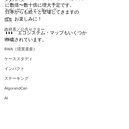
メタバース
に数倍〜数十倍に増大予定です。
スポンサー／ファンディング
日本からも続々と登場してきますの
で、お楽しみに！
監査
政府系／公共セクター
↓↓↓　エコシステム・マップもいくつか
DAO
作成されています。　
RWA（現実資産）
ケーススタディ
インパクト
ステーキング
AlgorandCan
AI