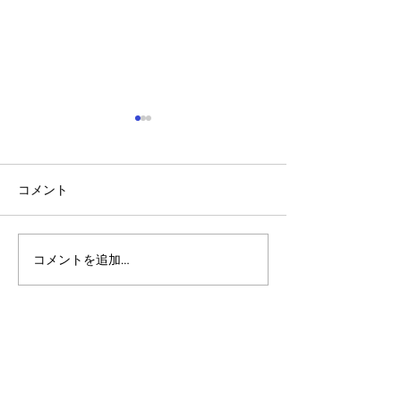
コメント
コメントを追加…
アルゴランドのポスト量
アルゴランド・
子暗号（PQC）ロードマ
子レジャー（台
ップ