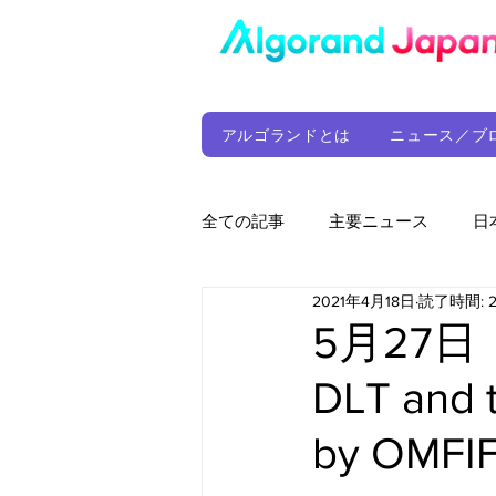
アルゴランドとは
ニュース／ブ
全ての記事
主要ニュース
日
2021年4月18日
読了時間: 
ウォレット
定期レポート
5月27日
DLT and t
ファンド
アルゴランド財団
by OMFIF 
サプライチェーン
ゲーム