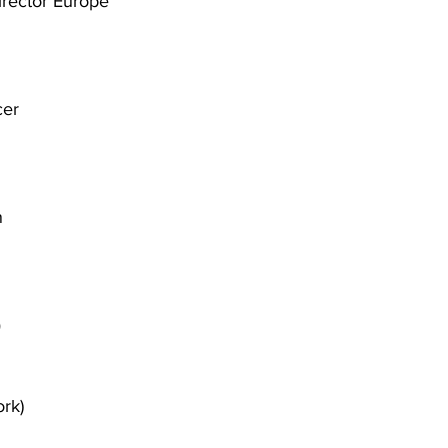
irector Europe
cer
n
）
rk)