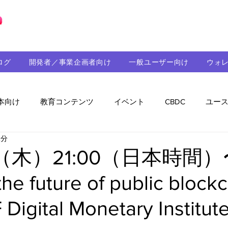
ブロックチェーンの「正解」を、日本へ。
ログ
開発者／事業企画者向け
一般ユーザー向け
ウォ
本向け
教育コンテンツ
イベント
CBDC
ユー
2分
助成金
パートナーシップ
ステーブルコイン
シ
（木）21:00（日本時間
he future of public block
持続可能性
メルマガ
技術開発
ガバナンス
Digital Monetary Institut
音楽
教育
パートナー・ニュース
クロスチェー