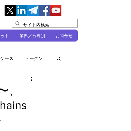
レット
業界／分野別
お問合せ
スケース
トークン
ルビオ・ミカリ
NFT
）〜、
chains
DeFi
e
ン
開発者向け