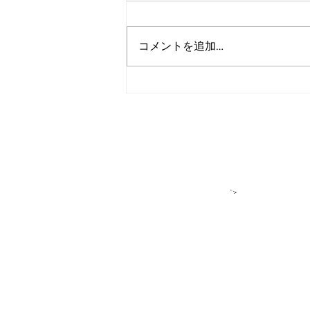
コメントを追加…
「Algoland」キャンペーンの
フィナーレを飾る、アルゴラ
ンド史上最大のVRF抽選会
＞各種お問い合
​＞
★アルゴラン
アルゴランド・ジャパンはパブリ
DeFiをはじめ多様なプロジェク
せん。アルゴランドもしくはアル
＊ユーザーの皆様へ：私たちが「
このサイトでは、ALGO（アルゴ