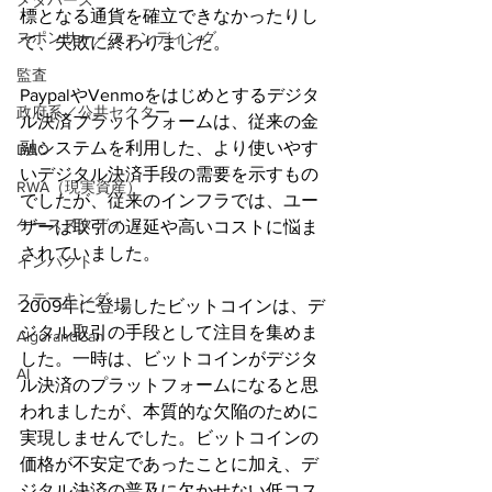
メタバース
標となる通貨を確立できなかったりし
スポンサー／ファンディング
て、失敗に終わりました。
監査
PaypalやVenmoをはじめとするデジタ
政府系／公共セクター
ル決済プラットフォームは、従来の金
融システムを利用した、より使いやす
DAO
いデジタル決済手段の需要を示すもの
RWA（現実資産）
でしたが、従来のインフラでは、ユー
ケーススタディ
ザーは取引の遅延や高いコストに悩ま
されていました。
インパクト
ステーキング
2009年に登場したビットコインは、デ
ジタル取引の手段として注目を集めま
AlgorandCan
した。一時は、ビットコインがデジタ
AI
ル決済のプラットフォームになると思
われましたが、本質的な欠陥のために
実現しませんでした。ビットコインの
価格が不安定であったことに加え、デ
ジタル決済の普及に欠かせない低コス