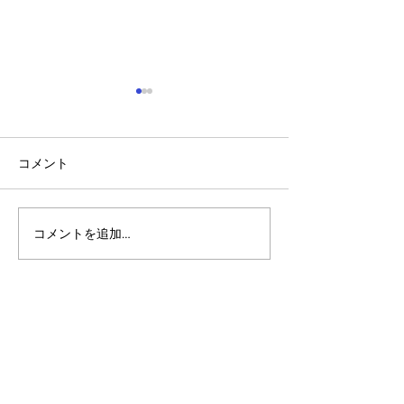
コメント
コメントを追加…
アルゴランドのポスト量
アルゴランド・
子暗号（PQC）ロードマ
子レジャー（台
ップ