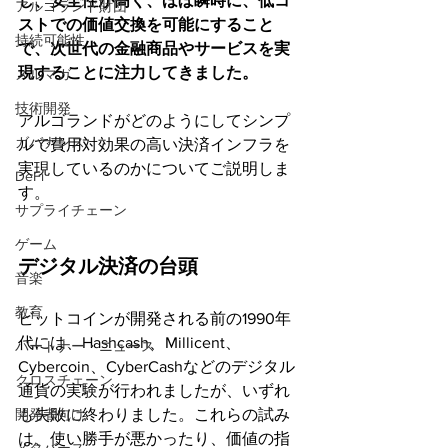
し、安全性が高く、ほぼ瞬時に、低コ
アルゴランド財団
ストでの価値交換を可能にすること
持続可能性
で、次世代の金融商品やサービスを実
現することに注力してきました。
メルマガ
技術開発
アルゴランドがどのようにしてシンプ
ガバナンス
ルで費用対効果の高い決済インフラを
実現しているのかについてご説明しま
DeFi
す。
サプライチェーン
ゲーム
デジタル決済の台頭
音楽
教育
ビットコインが開発される前の1990年
代には、Hashcash、Millicent、
パートナー・ニュース
Cybercoin、CyberCashなどのデジタル
クロスチェーン
通貨の実験が行われましたが、いずれ
も失敗に終わりました。これらの試み
開発者向け
は、使い勝手が悪かったり、価値の指