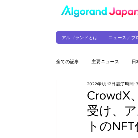
アルゴランドとは
ニュース／ブ
全ての記事
主要ニュース
日
2022年1月12日
読了時間: 
ウォレット
定期レポート
Crow
受け、ア
ファンド
アルゴランド財団
トのNF
サプライチェーン
ゲーム