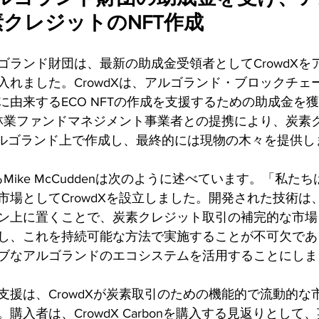
クレジットのNFT作成
- アルゴランド財団は、最新の助成金受領者としてCrowdX
入れました。CrowdXは、アルゴランド・ブロックチェ
に由来するECO NFTの作成を支援するための助成金を
存の林業ファンドマネジメント事業者との提携により、炭素
アルゴランド上で作成し、最終的には現物の木々を提供し
あるMike McCuddenは次のように述べています。「私
市場としてCrowdXを設立しました。開発された技術は
ン上に置くことで、炭素クレジット取引の補完的な市場
し、これを持続可能な方法で実施することが不可欠であ
ブなアルゴランドのエコシステムを活用することにしま
支援は、CrowdXが炭素取引のための機能的で流動的な
購入者は、CrowdX Carbonを購入する見返りとして