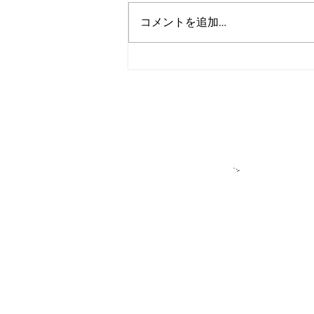
コメントを追加…
アルゴランド、2027年までの
広範な耐量子レジリエンス達
成を目標に設定
＞各種お問い合
​＞
★アルゴラン
アルゴランド・ジャパンはパブリ
DeFiをはじめ多様なプロジェク
せん。アルゴランドもしくはアル
＊ユーザーの皆様へ：私たちが「
このサイトでは、ALGO（アルゴ
か」を主役として紹介しています
アルゴランドは、取引所で売買さ