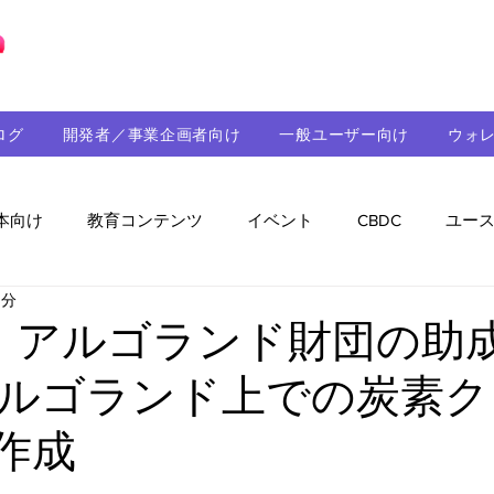
ブロックチェーンの「正解」を、日本へ。
ログ
開発者／事業企画者向け
一般ユーザー向け
ウォ
本向け
教育コンテンツ
イベント
CBDC
ユー
3分
助成金
パートナーシップ
ステーブルコイン
シ
dX、アルゴランド財団の助
ルゴランド上での炭素ク
持続可能性
メルマガ
技術開発
ガバナンス
T作成
音楽
教育
パートナー・ニュース
クロスチェー