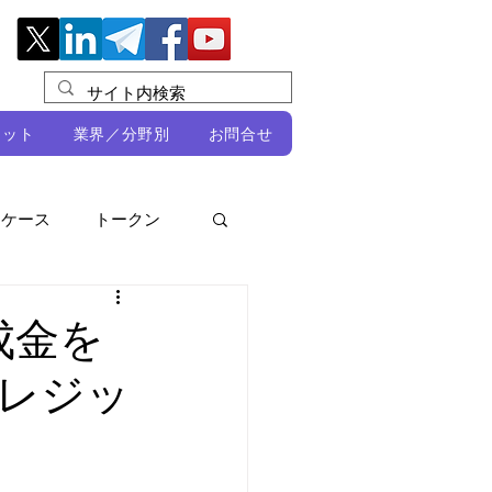
レット
業界／分野別
お問合せ
スケース
トークン
ルビオ・ミカリ
NFT
成金を
レジッ
DeFi
ン
開発者向け