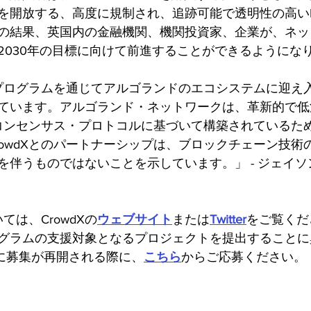
を開放する、高度に規制され、追跡可能で透明性の高いN
の結果、英国内の金融機関、機関投資家、企業が、ネッ
2030年の目標に向けて前進することができるようにな
成金プログラムを通じてアルゴランドのエコシステムに迎え
ています。アルゴランド・ネットワークは、革新的で低
f-Stakeコンセンサス・プロトコルに基づいて構築されているため
rowdXとのパートナーシップは、ブロックチェーン技術
を伴うものではないことを示しています。」 - ジェイ
いては、CrowdXの
ウェブサイト
または
Twitter
をご覧くだ
グラムの支援対象となるプロジェクトを提出することに
2日に募集が再開される際に、
こちら
からご応募ください。