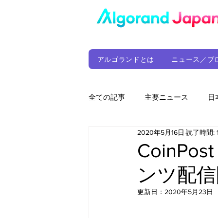
アルゴランドとは
ニュース／ブ
全ての記事
主要ニュース
日
2020年5月16日
読了時間: 
ウォレット
定期レポート
CoinP
ンツ配信
ファンド
アルゴランド財団
更新日：
2020年5月23日
サプライチェーン
ゲーム