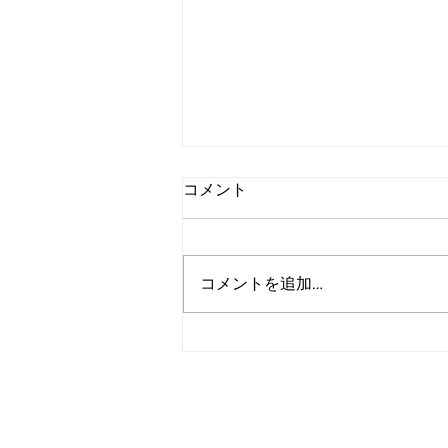
コメント
コメントを追加…
「脳」を持ったブロックチェ
ーン。アルゴランドが牽引す
る「AI×Web3」の自律分散革
＞各種お問い合
命