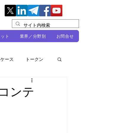
レット
業界／分野別
お問合せ
スケース
トークン
ルビオ・ミカリ
NFT
でコンテ
DeFi
ン
開発者向け