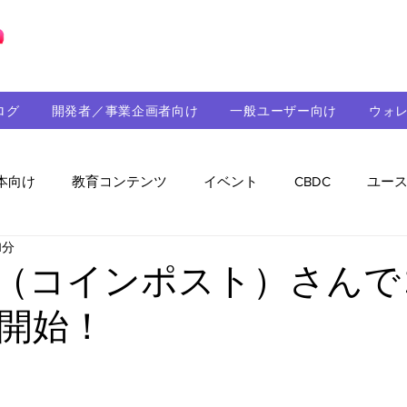
ブロックチェーンの「正解」を、日本へ。
ログ
開発者／事業企画者向け
一般ユーザー向け
ウォ
本向け
教育コンテンツ
イベント
CBDC
ユー
1分
助成金
パートナーシップ
ステーブルコイン
シ
ost（コインポスト）さん
開始！
持続可能性
メルマガ
技術開発
ガバナンス
音楽
教育
パートナー・ニュース
クロスチェー