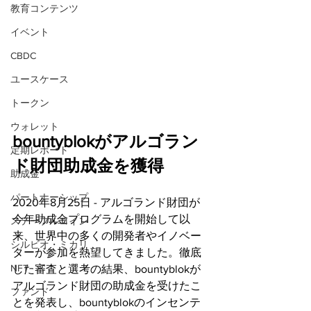
教育コンテンツ
イベント
CBDC
ユースケース
トークン
ウォレット
bountyblokがアルゴラン
定期レポート
ド財団助成金を獲得
助成金
パートナーシップ
2020年8月25日 - アルゴランド財団が
今年助成金プログラムを開始して以
ステーブルコイン
来、世界中の多くの開発者やイノベー
シルビオ・ミカリ
ターが参加を熱望してきました。徹底
NFT
した審査と選考の結果、bountyblokが
アルゴランド財団の助成金を受けたこ
ファンド
とを発表し、bountyblokのインセンテ