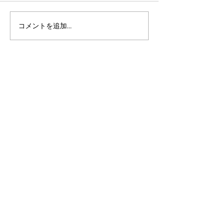
コメントを追加…
アルゴランドのポスト量
アルゴランドでE
子暗号（PQC）ロードマ
レットが利用可
ップ
xChain Account
MetaMask、Rab
Coinbase Wal
始