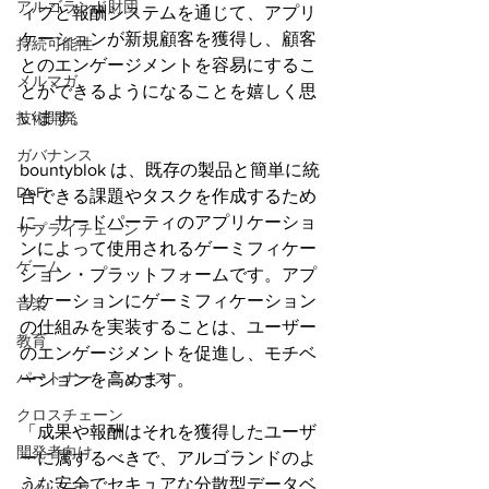
アルゴランド財団
ィブと報酬システムを通じて、アプリ
ケーションが新規顧客を獲得し、顧客
持続可能性
とのエンゲージメントを容易にするこ
メルマガ
とができるようになることを嬉しく思
います。
技術開発
ガバナンス
bountyblok は、既存の製品と簡単に統
DeFi
合できる課題やタスクを作成するため
に、サードパーティのアプリケーショ
サプライチェーン
ンによって使用されるゲーミフィケー
ゲーム
ション・プラットフォームです。アプ
リケーションにゲーミフィケーション
音楽
の仕組みを実装することは、ユーザー
教育
のエンゲージメントを促進し、モチベ
パートナー・ニュース
ーションを高めます。
クロスチェーン
「成果や報酬はそれを獲得したユーザ
開発者向け
ーに属するべきで、アルゴランドのよ
うな安全でセキュアな分散型データベ