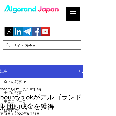
ブロックチェーンの「正解」を、日本へ。
記事
全ての記事
2020年8月27日
読了時間: 2分
全ての記事
bountyblokがアルゴランド
主要ニュース
財団助成金を獲得
日本向け
更新日：
2020年8月31日