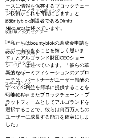
メタバース
ースに情報を保存するブロックチェー
スポンサー／ファンディング
ン技術がこれを可能にします」と
bountyblok創設者であるDimitri 
監査
Nikolarosは述べています。
政府系／公共セクター
DAO
「私たちはbountyblokの助成金申請を
サポートできることを嬉しく思いま
RWA（現実資産）
す」とアルゴランド財団CEOショー
ケーススタディ
ン・リーは述べています。「彼らの革
新的なゲーミフィケーションのアプロ
インパクト
ーチは、パートナーがユーザー報酬の
ステーキング
すべての利益を簡単に提供することを
AlgorandCan
可能にし、またブロックチェーン・プ
ラットフォームとしてアルゴランドを
AI
選択することで、彼らは何百万人もの
ユーザーに成長する能力を確実にしま
した」