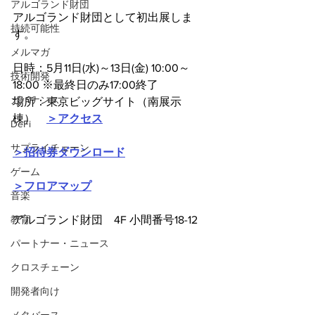
アルゴランド財団
アルゴランド財団として初出展しま
持続可能性
す。
メルマガ
日時：5月11日(水)～13日(金) 10:00～
技術開発
18:00 ※最終日のみ17:00終了 
ガバナンス
場所：東京ビッグサイト（南展示
棟）　
＞アクセス
DeFi
サプライチェーン
＞招待券ダウンロード
ゲーム
＞フロアマップ
音楽
アルゴランド財団　4F 小間番号18-12
教育
パートナー・ニュース
クロスチェーン
開発者向け