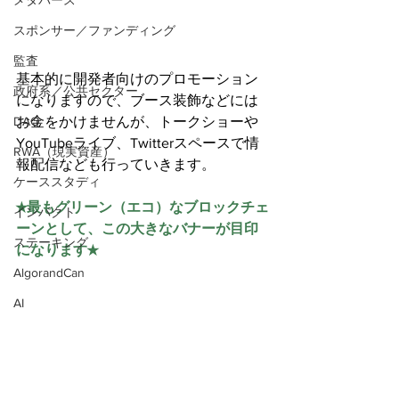
メタバース
スポンサー／ファンディング
監査
基本的に開発者向けのプロモーション
政府系／公共セクター
になりますので、ブース装飾などには
DAO
お金をかけませんが、トークショーや
YouTubeライブ、Twitterスペースで情
RWA（現実資産）
報配信なども行っていきます。
ケーススタディ
★最もグリーン（エコ）なブロックチェ
インパクト
ーンとして、この大きなバナーが目印
ステーキング
になります★
AlgorandCan
AI