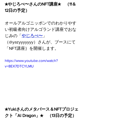
★やじろべ〜さんのNFT講座★　（11＆
12日の予定）
オールアルゴニッポンでのわかりやす
い初級者向けアルゴランド講座でおな
じみの「
やじろべ〜
」
（
@yazyyyyyyy
）さんが、ブースにて
「NFT講座｝を開催します。
https://www.youtube.com/watch?
v=8EX7DTCYLMU
★Yukiさんのメタバース＆NFTプロジェ
クト「Al Dragon」★　（13日の予定）