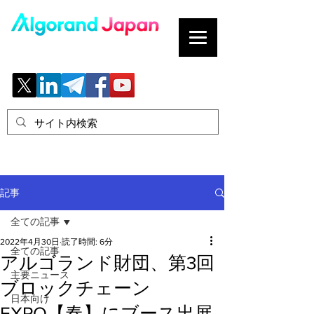
ブロックチェーンの「正解」を、日本へ。
記事
全ての記事
2022年4月30日
読了時間: 6分
全ての記事
アルゴランド財団、第3回
主要ニュース
ブロックチェーン
日本向け
EXPO【春】にブース出展