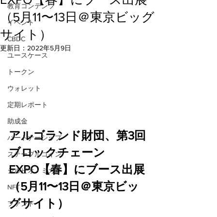
教育コンテンツ
（5月11〜13日＠東京ビッグ
イベント
サイト）
CBDC
更新日：
2022年5月9日
ユースケース
トークン
ウォレット
定期レポート
助成金
アルゴランド財団、第3回
パートナーシップ
ブロックチェーン
ステーブルコイン
EXPO【春】にブース出展
シルビオ・ミカリ
（5月11〜13日＠東京ビッ
NFT
グサイト）
ファンド