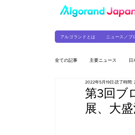
アルゴランドとは
ニュース／ブ
全ての記事
主要ニュース
日
2022年5月19日
読了時間: 
ウォレット
定期レポート
第3回ブ
展、大盛
ファンド
アルゴランド財団
サプライチェーン
ゲーム