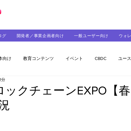
ブロックチェーンの「正解」を、日本へ。
ログ
開発者／事業企画者向け
一般ユーザー向け
ウォ
本向け
教育コンテンツ
イベント
CBDC
ユー
2分
助成金
パートナーシップ
ステーブルコイン
シ
ロックチェーンEXPO【
況
持続可能性
メルマガ
技術開発
ガバナンス
音楽
教育
パートナー・ニュース
クロスチェー