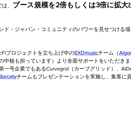
ブース規模を2倍もしくは3倍に拡大
では、
ンド・ジャパン・コミュニティのパワーを見せつける場
icFiプロジェクトを立ち上げ中の
EXDmusic
チーム（
Algo
の中核も担っています）より全面サポートをいただきま
号企業でもあるCurvegrid（カーブグリッド）、AlDr
Borcety
チームもプレゼンテーションを実施し、集客に