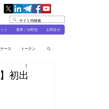
レット
業界／分野別
お問合せ
スケース
トークン
ルビオ・ミカリ
NFT
春】初出
DeFi
ン
開発者向け